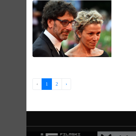
‹
1
2
›