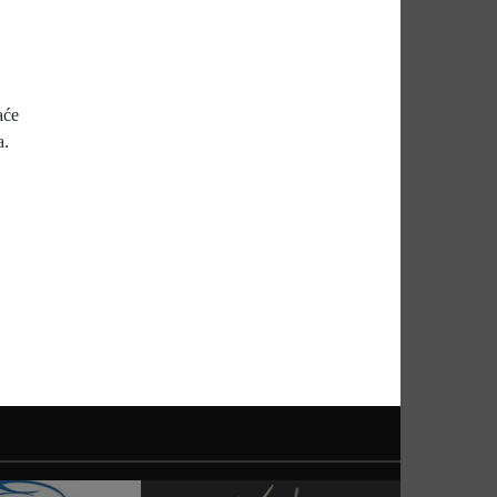
aće
a.