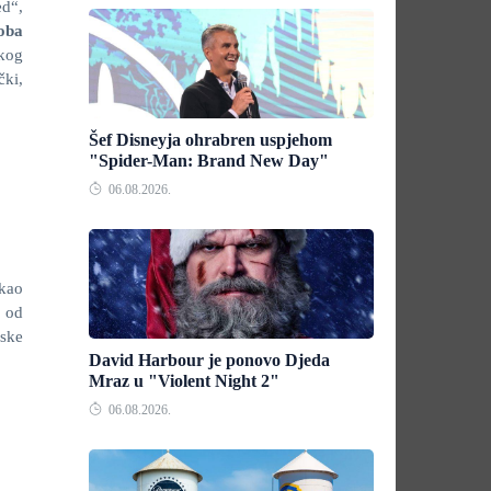
d“,
oba
čkog
čki,
Šef Disneyja ohrabren uspjehom
"Spider-Man: Brand New Day"
06.08.2026.
 kao
 od
mske
David Harbour je ponovo Djeda
Mraz u "Violent Night 2"
06.08.2026.