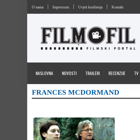
O nama
Impressum
Uvjeti korištenja
Kontakt
NASLOVNA
NOVOSTI
TRAILERI
RECENZIJE
TV
FRANCES MCDORMAND