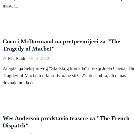
master...
Coen i McDormand na pretpremijeri za "The
Tragedy of Macbet"
Nino Romić
02.12.2021.
Adaptacija Šekspirovog "Škotskog komada" u režiji Joela Coena, Th
Tragdey of Macbeth u kino-dvorane stiže 25. decembra, ali danas
doznajemo da će...
Wes Anderson predstavio teasere za "The French
Dispatch"