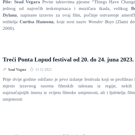
Piše: Sead Vegara
Prvim taktovima pjesme “Things Have Change
jednog od najvećih teskstopisaca i muzičara ikada, velikog
B
Dylana
, napisane izravno za ovaj film, počinje ostvarenje ameri
reditelja
Curtisa Hansona
, koje nosi naziv
Wonder Boys
(Zlatni de
2000).
Treći Ponta Lopud festival od 20. do 24. juna 2023.
Sead Vegara
13.12.2022.
Prije dvije godine održano je prvo izdanje festivala koji se profilirao
mjesto izravnog susreta filmskih talenata iz regije, nekih
najznačajnijih imena iz svijeta filmske umjetnosti, ali i ljubitelja fil
umjetnosti