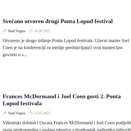
Svečano otvoren drugi Ponta Lopud festival
Sead Vegara
24.06.2022.
Otvoreno je drugo izdanje Ponta Lopud festivala. Glavni master Joel
Coen je na konferenciji za medije predstavljajući svoj masterclass
govorio o s...
Frances McDormand i Joel Coen gosti 2. Ponta
Lopud festivala
Sead Vegara
13.05.2022.
Višestruki dobitnici Oscara Frances McDormand i Joel Coen podijelit
svoja profesionalna i osobna iskustva s dvadesetak sudionika njihovih