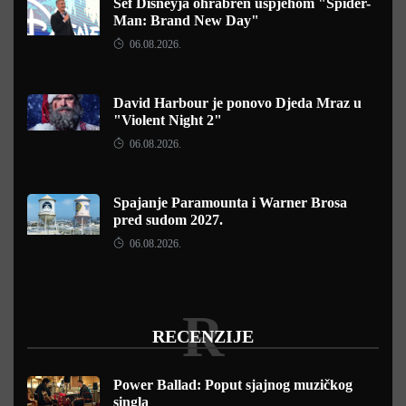
Šef Disneyja ohrabren uspjehom "Spider-
Man: Brand New Day"
06.08.2026.
David Harbour je ponovo Djeda Mraz u
"Violent Night 2"
06.08.2026.
Spajanje Paramounta i Warner Brosa
pred sudom 2027.
06.08.2026.
R
RECENZIJE
Power Ballad: Poput sjajnog muzičkog
singla