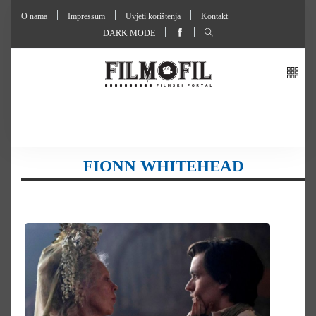
O nama
Impressum
Uvjeti korištenja
Kontakt
DARK MODE
FIONN WHITEHEAD