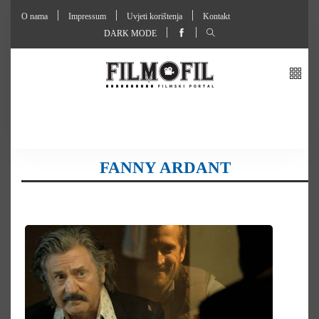
O nama
Impressum
Uvjeti korištenja
Kontakt
DARK MODE
FANNY ARDANT