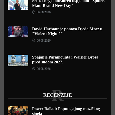
Šef Disneyja ohrabren uspjehom "Spider-
Man: Brand New Day"
06.08.2026.
David Harbour je ponovo Djeda Mraz u
"Violent Night 2"
06.08.2026.
Spajanje Paramounta i Warner Brosa
pred sudom 2027.
06.08.2026.
R
RECENZIJE
Power Ballad: Poput sjajnog muzičkog
singla