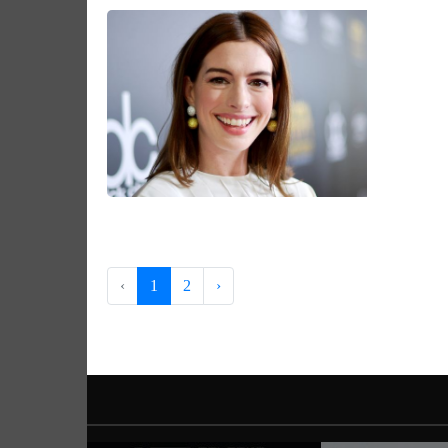
‹
1
2
›