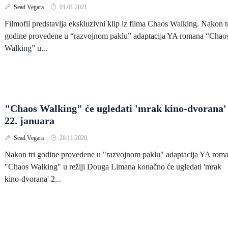
Sead Vegara
01.01.2021.
Filmofil predstavlja ekskluzivni klip iz filma Chaos Walking. Nakon t
godine provedene u “razvojnom paklu” adaptacija YA romana “Chao
Walking” u...
"Chaos Walking" će ugledati 'mrak kino-dvorana'
22. januara
Sead Vegara
20.11.2020.
Nakon tri godine provedene u "razvojnom paklu" adaptacija YA rom
"Chaos Walking" u režiji Douga Limana konačno će ugledati 'mrak
kino-dvorana' 2...