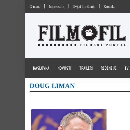
O nama
Impressum
Uvjeti korištenja
Kontakt
NASLOVNA
NOVOSTI
TRAILERI
RECENZIJE
TV
DOUG LIMAN