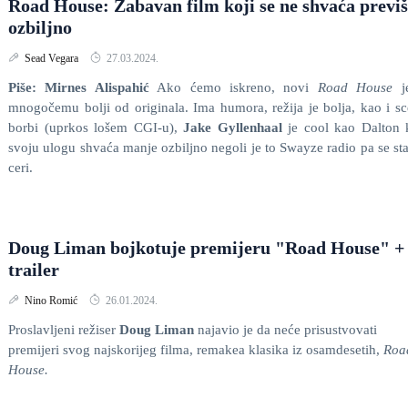
Road House: Zabavan film koji se ne shvaća previ
ozbiljno
Sead Vegara
27.03.2024.
Piše: Mirnes Alispahić
Ako ćemo iskreno, novi
Road House
j
mnogočemu bolji od originala. Ima humora, režija je bolja, kao i s
borbi (uprkos lošem CGI-u),
Jake
Gyllenhaal
je cool kao Dalton 
svoju ulogu shvaća manje ozbiljno negoli je to Swayze radio pa se st
ceri.
Doug Liman bojkotuje premijeru "Road House" +
trailer
Nino Romić
26.01.2024.
Proslavljeni režiser
Doug Liman
najavio je da neće prisustvovati
premijeri svog najskorijeg filma, remakea klasika iz osamdesetih,
Roa
House.