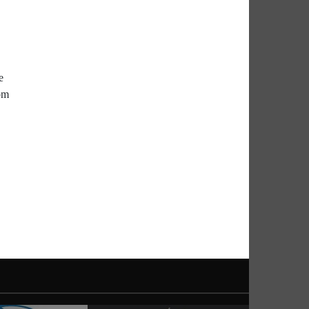
e
vom