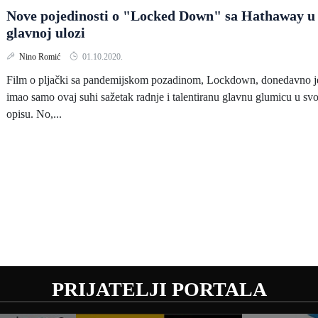
Nove pojedinosti o "Locked Down" sa Hathaway u
glavnoj ulozi
Nino Romić
01.10.2020.
Film o pljački sa pandemijskom pozadinom, Lockdown, donedavno j
imao samo ovaj suhi sažetak radnje i talentiranu glavnu glumicu u s
opisu. No,...
PRIJATELJI PORTALA