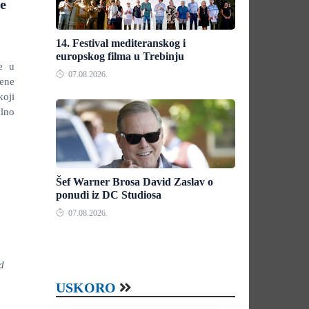
še
14. Festival mediteranskog i
europskog filma u Trebinju
e u
07.08.2026.
cene
koji
alno
Šef Warner Brosa David Zaslav o
ponudi iz DC Studiosa
07.08.2026.
d
USKORO