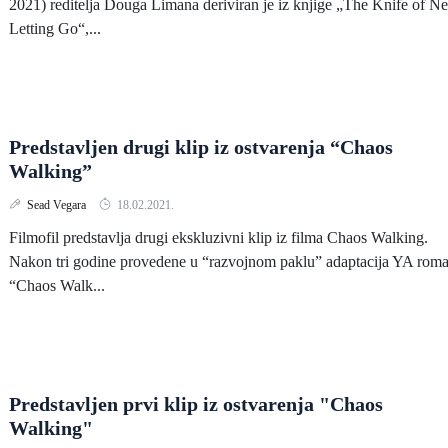
2021) reditelja Douga Limana deriviran je iz knjige „The Knife of N
Letting Go“,...
Predstavljen drugi klip iz ostvarenja “Chaos
Walking”
Sead Vegara
18.02.2021.
Filmofil predstavlja drugi ekskluzivni klip iz filma Chaos Walking.
Nakon tri godine provedene u “razvojnom paklu” adaptacija YA rom
“Chaos Walk...
Predstavljen prvi klip iz ostvarenja "Chaos
Walking"