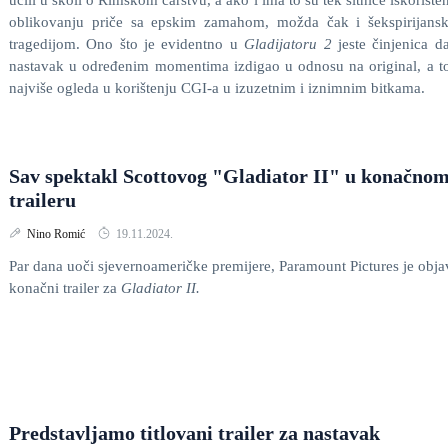
učili u školi o Rimskom carstvu, a ako i ima to su tek sitnice iskorište
oblikovanju priče sa epskim zamahom, možda čak i šekspirijans
tragedijom. Ono što je evidentno u
Gladijatoru 2
jeste činjenica d
nastavak u određenim momentima izdigao u odnosu na original, a t
najviše ogleda u korištenju CGI-a u izuzetnim i iznimnim bitkama.
Sav spektakl Scottovog "Gladiator II" u konačno
traileru
Nino Romić
19.11.2024.
Par dana uoči sjevernoameričke premijere, Paramount Pictures je obja
konačni trailer za
Gladiator II.
Predstavljamo titlovani trailer za nastavak