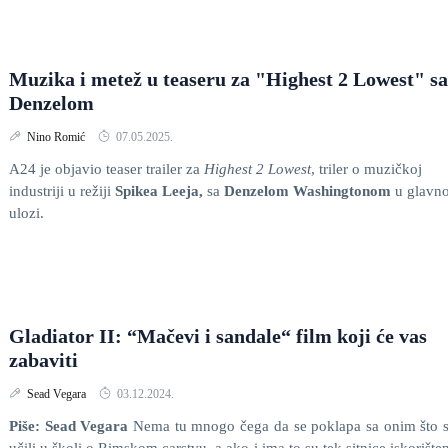
Muzika i metež u teaseru za "Highest 2 Lowest" sa
Denzelom
Nino Romić
07.05.2025.
A24 je objavio teaser trailer za
Highest 2 Lowest
, triler o muzičkoj
industriji u režiji
Spikea Leeja,
sa
Denzelom Washingtonom
u glavno
ulozi.
Gladiator II: “Mačevi i sandale“ film koji će vas
zabaviti
Sead Vegara
03.12.2024.
Piše: Sead Vegara
Nema tu mnogo čega da se poklapa sa onim što 