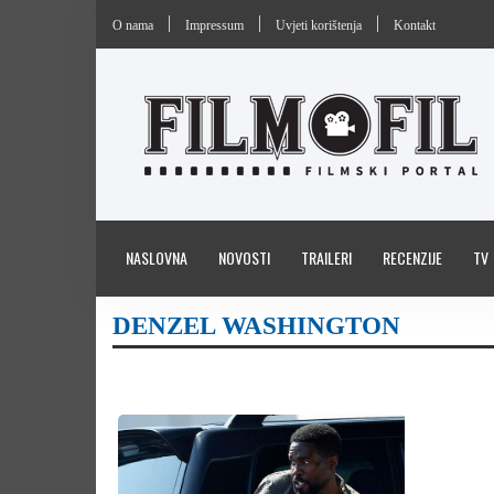
O nama
Impressum
Uvjeti korištenja
Kontakt
NASLOVNA
NOVOSTI
TRAILERI
RECENZIJE
TV
DENZEL WASHINGTON