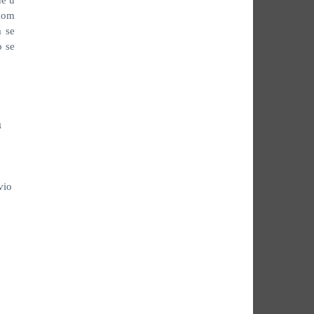
ne u
kom
a se
o se
m
vio