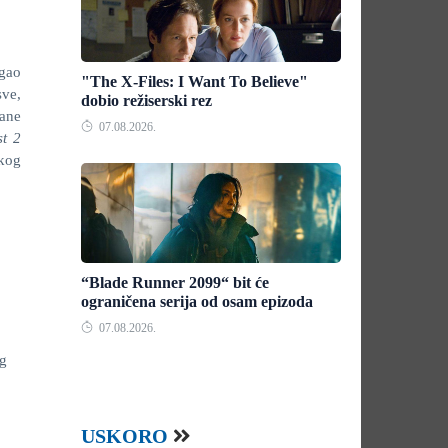
gao
"The X-Files: I Want To Believe"
sve,
dobio režiserski rez
vane
07.08.2026.
st 2
ikog
“Blade Runner 2099“ bit će
ograničena serija od osam epizoda
07.08.2026.
og
USKORO