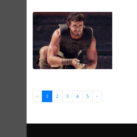
‹
1
2
3
4
5
›