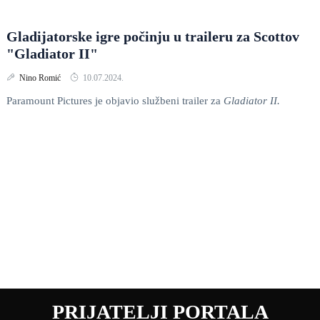
Gladijatorske igre počinju u traileru za Scottov
"Gladiator II"
Nino Romić
10.07.2024.
Paramount Pictures je objavio službeni trailer za
Gladiator II.
PRIJATELJI PORTALA