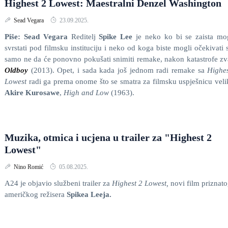
Highest 2 Lowest: Maestralni Denzel Washington
Sead Vegara
23.09.2025.
Piše: Sead Vegara
Reditelj
Spike Lee
je neko ko bi se zaista mo
svrstati pod filmsku instituciju i neko od koga biste mogli očekivati 
samo ne da će ponovno pokušati snimiti remake, nakon katastrofe z
Oldboy
(2013). Opet, i sada kada još jednom radi remake sa
Highe
Lowest
radi ga prema onome što se smatra za filmsku uspješnicu vel
Akire Kurosawe
,
High and Low
(1963).
Muzika, otmica i ucjena u trailer za "Highest 2
Lowest"
Nino Romić
05.08.2025.
A24 je objavio službeni trailer za
Highest 2 Lowest,
novi film priznat
američkog režisera
Spikea Leeja.