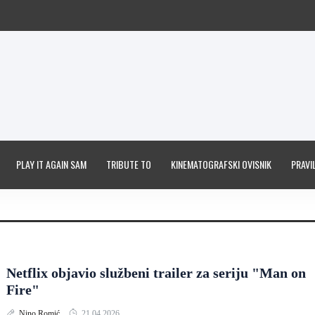
PLAY IT AGAIN SAM
TRIBUTE TO
KINEMATOGRAFSKI OVISNIK
PRAVIL
Netflix objavio službeni trailer za seriju "Man on
Fire"
Nino Romić
21.04.2026.