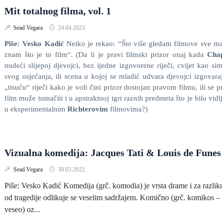
Mit totalnog filma, vol. 1
Sead Vegara
24.04.2023.
Piše: Vesko Kadić
Netko je rekao: “Što više gledam filmove sve m
znam što je to film“. (Da li je pravi filmski prizor onaj kada
Chap
nudeći slijepoj djevojci, bez ijedne izgovorene riječi, cvijet kao si
svog osjećanja, ili scena u kojoj se mladić udvara djevojci izgovara
„tisuću“ riječi kako je voli čini prizor dostojan pravom filmu, ili se p
film može tumačiti i u apstraktnoj igri raznih predmeta što je bilo vidl
u eksperimentalnim
Richterovim
filmovima?)
Vizualna komedija: Jacques Tati & Louis de Funes
Sead Vegara
30.03.2022.
Piše: Vesko Kadić Komedija (grč. komodia) je vrsta drame i za razlik
od tragedije odlikuje se veselim sadržajem. Komično (grč. komikos –
veseo) oz...