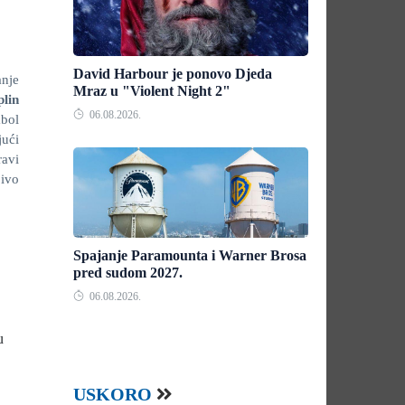
David Harbour je ponovo Djeda
anje
Mraz u "Violent Night 2"
lin
06.08.2026.
mbol
jući
ravi
jivo
Spajanje Paramounta i Warner Brosa
pred sudom 2027.
06.08.2026.
u
USKORO