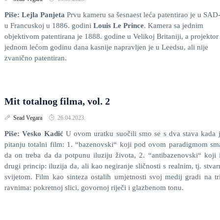
Piše: Lejla Panjeta
Prvu kameru sa šesnaest leća patentirao je u SAD-
u Francuskoj u 1886. godini
Louis Le Prince
. Kamera sa jednim
objektivom patentirana je 1888. godine u Velikoj Britaniji, a projektor
jednom lećom godinu dana kasnije napravljen je u Leedsu, ali nije
zvanično patentiran.
Mit totalnog filma, vol. 2
Sead Vegara
26.04.2023.
Piše: Vesko Kadić
U ovom uratku suočili smo se s dva stava kada 
pitanju totalni film: 1. “bazenovski“ koji pod ovom paradigmom sm
da on treba da da potpunu iluziju života, 2. “antibazenovski“ koji
drugi princip: iluzija da, ali kao negiranje sličnosti s realnim, tj. stva
svijetom. Film kao sinteza ostalih umjetnosti svoj medij gradi na t
ravnima: pokretnoj slici, govornoj riječi i glazbenom tonu.