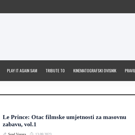
PLAY IT AGAIN SAM
TRIBUTE TO
KINEMATOGRAFSKI OVISNIK
PRAVIL
Le Prince: Otac filmske umjetnosti za masovnu
zabavu, vol.1
Sead Vegara
13.09.2023.