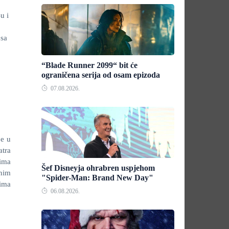
u i
 sa
“Blade Runner 2099“ bit će
ograničena serija od osam epizoda
07.08.2026.
je u
atra
 ima
Šef Disneyja ohrabren uspjehom
rnim
"Spider-Man: Brand New Day"
rima
06.08.2026.