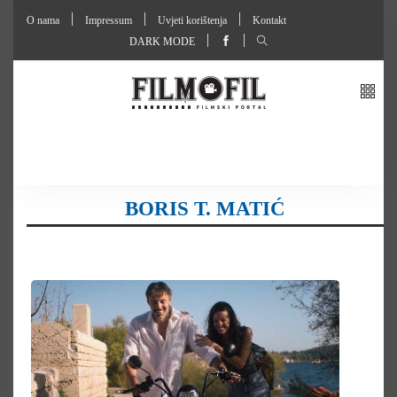
O nama
Impressum
Uvjeti korištenja
Kontakt
DARK MODE
BORIS T. MATIĆ