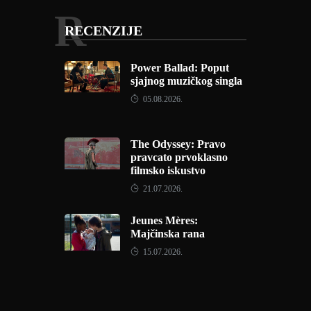
R
RECENZIJE
Power Ballad: Poput
sjajnog muzičkog singla
05.08.2026.
The Odyssey: Pravo
pravcato prvoklasno
filmsko iskustvo
21.07.2026.
Jeunes Mères:
Majčinska rana
15.07.2026.