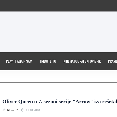
PLAY IT AGAIN SAM
TRIBUTE TO
KINEMATOGRAFSKI OVISNIK
PRAVIL
Oliver Queen u 7. sezoni serije "Arrow" iza rešeta
filmofil2
11.10.2018.