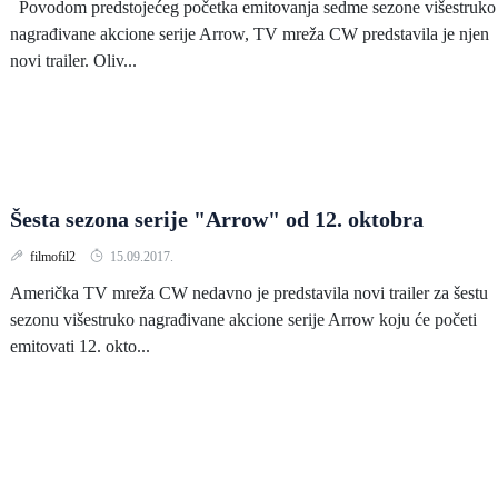
Povodom predstojećeg početka emitovanja sedme sezone višestruko
nagrađivane akcione serije Arrow, TV mreža CW predstavila je njen
novi trailer. Oliv...
Šesta sezona serije "Arrow" od 12. oktobra
filmofil2
15.09.2017.
Američka TV mreža CW nedavno je predstavila novi trailer za šestu
sezonu višestruko nagrađivane akcione serije Arrow koju će početi
emitovati 12. okto...