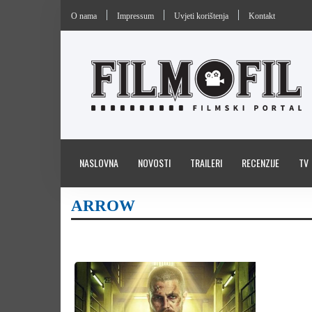
O nama
Impressum
Uvjeti korištenja
Kontakt
NASLOVNA
NOVOSTI
TRAILERI
RECENZIJE
TV
ARROW