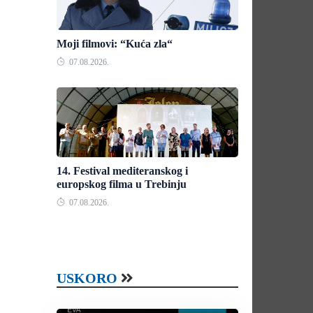
Moji filmovi: “Kuća zla“
07.08.2026.
14. Festival mediteranskog i
europskog filma u Trebinju
07.08.2026.
USKORO