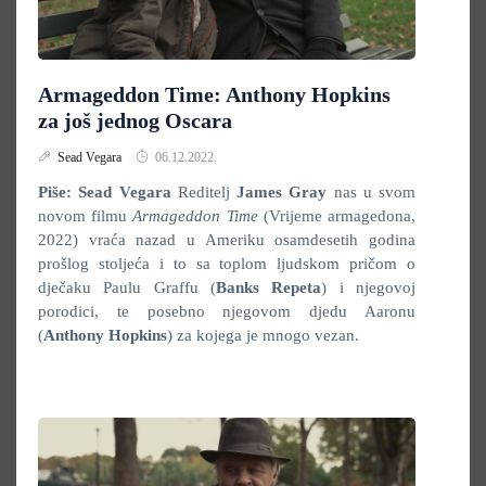
Armageddon Time: Anthony Hopkins
za još jednog Oscara
Sead Vegara
06.12.2022.
Piše: Sead Vegara
Reditelj
James Gray
nas u svom
novom filmu
Armageddon Time
(Vrijeme armagedona,
2022) vraća nazad u Ameriku osamdesetih godina
prošlog stoljeća i to sa toplom ljudskom pričom o
dječaku Paulu Graffu (
Banks Repeta
) i njegovoj
porodici, te posebno njegovom djedu Aaronu
(
Anthony Hopkins
) za kojega je mnogo vezan.