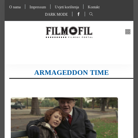
O nama
Impressum
Uvjeti korištenja
Kontakt
DARK MODE
ARMAGEDDON TIME