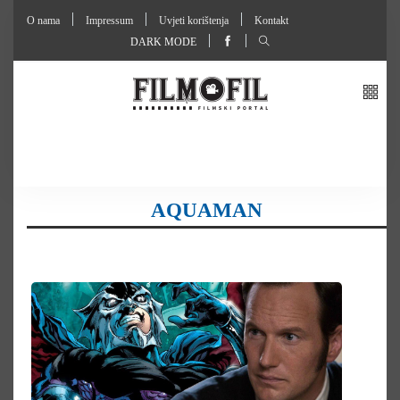
O nama
Impressum
Uvjeti korištenja
Kontakt
DARK MODE
AQUAMAN