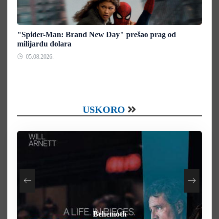
"Spider-Man: Brand New Day" prešao prag od
milijardu dolara
05.08.2026.
USKORO
How To Rob A Bank
Heart of the Beast
By Any Means
Behemoth