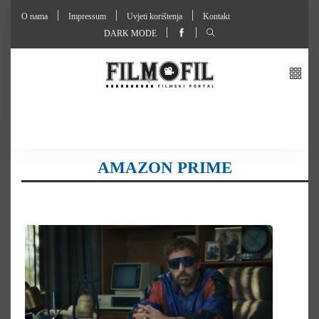
O nama
Impressum
Uvjeti korištenja
Kontakt
DARK MODE
AMAZON PRIME