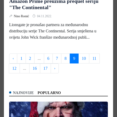
Amazon Prime preuzima prequel seriju
"The Continental"
Nino Romić
04.11.2022.
Lionsgate je pronašao partnera za međunarodnu
distribuciju serije The Continental. Serija smještena u
svijetu John Wick franšize međunarodnoj publi...
‹
1
2
...
6
7
8
9
10
11
12
...
16
17
›
NAJNOVIJE
POPULARNO