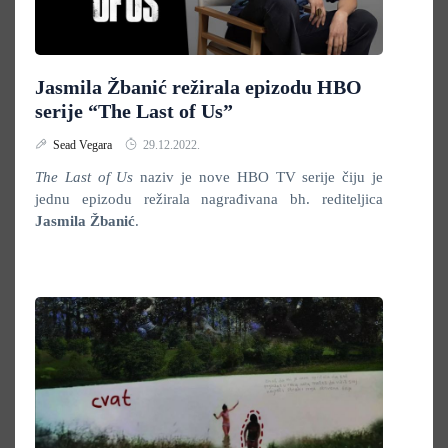
Jasmila Žbanić režirala epizodu HBO
serije “The Last of Us”
Sead Vegara
29.12.2022.
The Last of Us
naziv je nove HBO TV serije čiju je
jednu epizodu režirala nagrađivana bh. rediteljica
Jasmila Žbanić
.