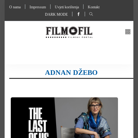
O nama
Impressum
Uvjeti korištenja
Kontakt
DARK MODE
ADNAN DŽEBO