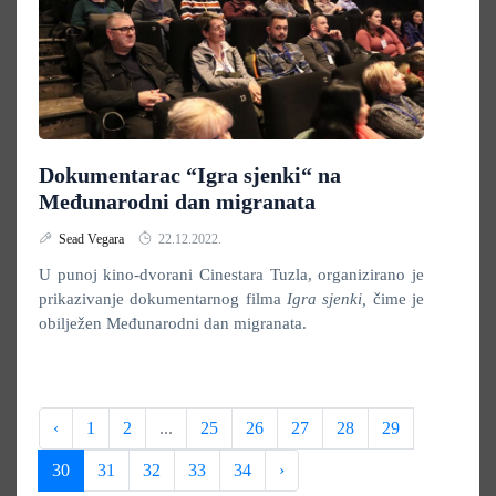
Dokumentarac “Igra sjenki“ na
Međunarodni dan migranata
Sead Vegara
22.12.2022.
U punoj kino-dvorani Cinestara Tuzla, organizirano je
prikazivanje dokumentarnog filma
Igra sjenki,
čime je
obilježen Međunarodni dan migranata.
‹
1
2
...
25
26
27
28
29
30
31
32
33
34
›