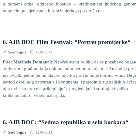
u domeni etike, odnosno bioetike – uređivanjem ljudskog genom
mogućim posljedicama bio-inženjeringa po društvo.
6. AJB DOC Film Festival: “Portret premijerke“
Sead Vegara
12.09.2023.
Piše: Marinela Domančić
Neočekivanu priliku da se pozabave boga
arhivskom građom koja dokumentira period u kojem je Australija prvi,
još uvijek, jedini put imala premijerku pružio im je korona virus. Dugi
period ozbiljnog zatvaranja i kontinenta, i pojedinih australijskih drža
njih dvije su provele prikupljajući, pregledajući i sortirajući veliku
količinu audio i video materijala.
6. AJB DOC: “Sedma republika u selu kockara“
Sead Vegara
12.09.2023.