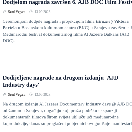
Dodjelom nagrada završen 6. AJB DOC Film Festi
Sead Vegara
13.09.2023.
Ceremonijom dodjele nagrada i projekcijom filma
Istražitelj
Viktora
Portela
u Bosanskom kulturnom centru (BKC) u Sarajevu završen je 
Međunarodni festival dokumentarnog filma Al Jazeere Balkans (AJB
DOC).
Dodijeljene nagrade na drugom izdanju 'AJD
Industry days'
Sead Vegara
12.09.2023.
Na drugom izdanju Al Jazeera Documentary Industry days @ AJB D
održanom u Sarajevu, događaju koji pruža podršku ekspanziji
dokumentarnih filmova širom svijeta uključujući međunarodne
koprodukcije, danas su proglašeni pobjednici ovogodišnje manifestaci