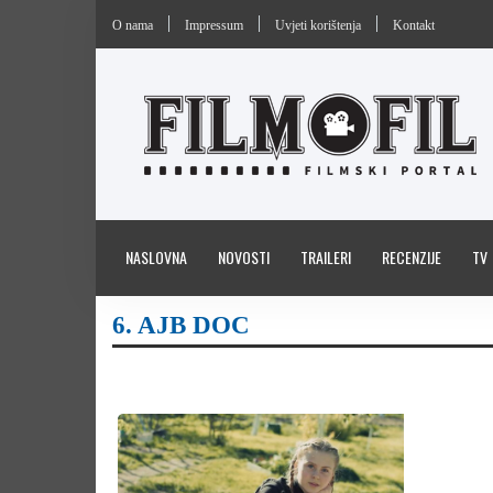
O nama
Impressum
Uvjeti korištenja
Kontakt
NASLOVNA
NOVOSTI
TRAILERI
RECENZIJE
TV
6. AJB DOC