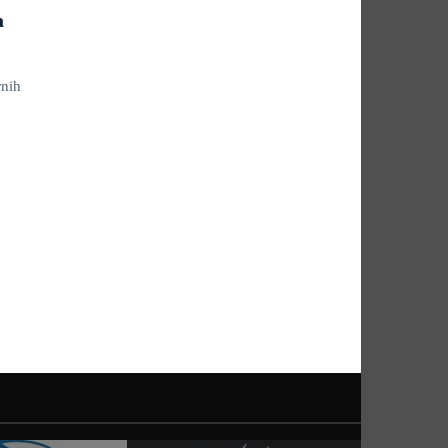
a
rnih