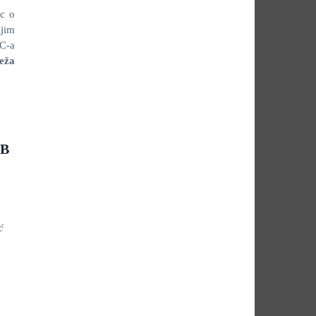
ac o
ljim
OC-a
eža
JB
ć