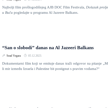
Najbolji film prošlogodišnjeg AJB DOC Film Festivala,
Dolazak prolj
u Buču
pogledajte u programu Al Jazeere Balkans.
“San o slobodi” danas na Al Jazeeri Balkans
Sead Vegara
05.12.2023.
Dokumentarni film koji se emituje danas traži odgovor na pitanje „
li mir između Izraela i Palestine bit postignut s pravim vođama?“