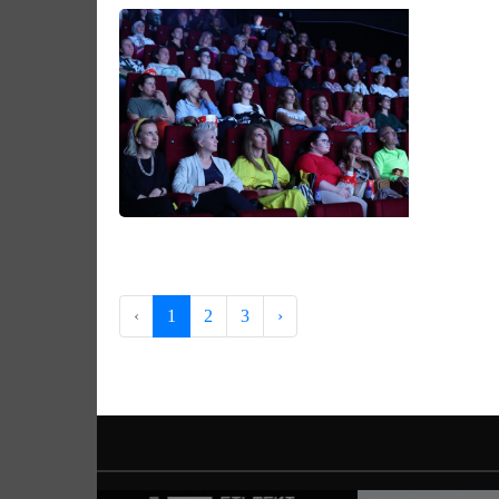
‹
1
2
3
›