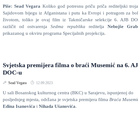
Piše: Sead Vegara
Koliko god potresnu priču priča rediteljski troj
Sajidovom bijegu iz Afganistana i putu ka Evropi i potragom za bo
životom, toliko je ovaj film iz Takmičarske selekcije 6. AJB D
različit od ostvarenja
Sedma republika
reditelja
Nebojše Grab
prikazanog u okviru programa Specijalnih projekcija.
Svjetska premijera filma o braći Musemić na 6. A
DOC-u
Sead Vegara
12.09.2023.
U sali Bosanskog kulturnog centra (BKC) u Sarajevu, ispunjenoj do
posljednjeg mjesta, održana je svjetska premijera filma
Braća Musemi
Edina Isanovića
i
Nihada Ušanovića
.