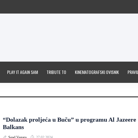
PLAY IT AGAIN SAM
TRIBUTE TO
KINEMATOGRAFSKI OVISNIK
PRAVIL
“Dolazak proljeća u Buču” u programu Al Jazeere
Balkans
Sead Vegara
27.02.2024.