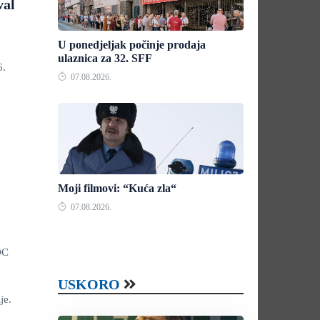
val
U ponedjeljak počinje prodaja
ulaznica za 32. SFF
6.
07.08.2026.
Moji filmovi: “Kuća zla“
07.08.2026.
OC
USKORO
je.