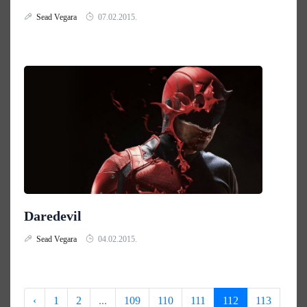
Sead Vegara
07.02.2015.
Daredevil
Sead Vegara
04.02.2015.
‹
1
2
...
109
110
111
112
113