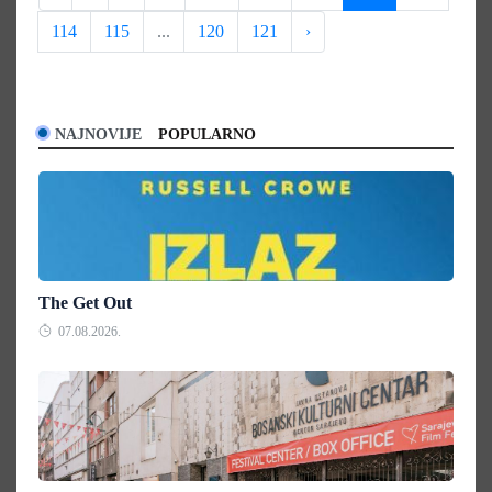
114
115
...
120
121
›
NAJNOVIJE
POPULARNO
The Get Out
07.08.2026.