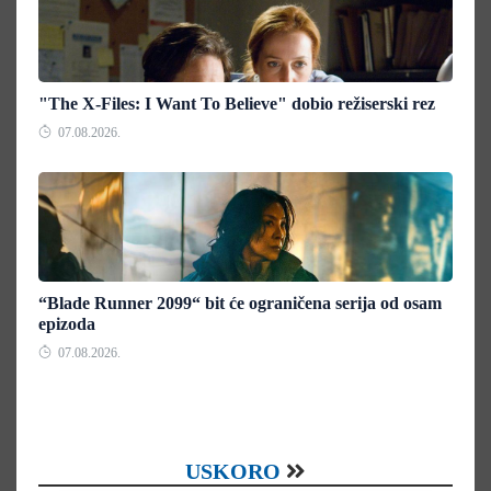
"The X-Files: I Want To Believe" dobio režiserski rez
07.08.2026.
“Blade Runner 2099“ bit će ograničena serija od osam
epizoda
07.08.2026.
USKORO