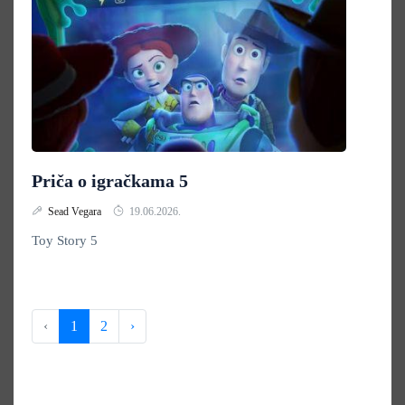
Priča o igračkama 5
Sead Vegara
19.06.2026.
Toy Story 5
‹
1
2
›