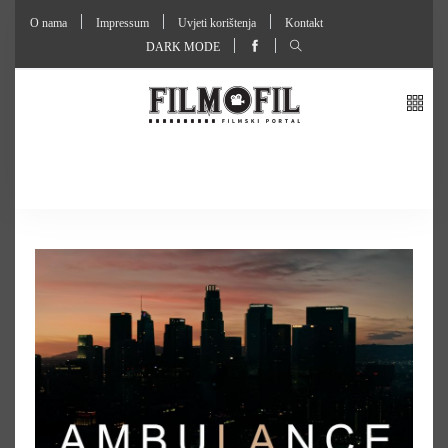
O nama
Impressum
Uvjeti korištenja
Kontakt
DARK MODE