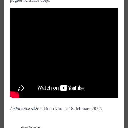
pogled na trailer dolje:
Ambulance
stiže u kino-dvorane 18. februara 2022.
Prethodna