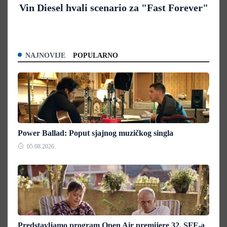
Vin Diesel hvali scenario za "Fast Forever"
NAJNOVIJE
POPULARNO
Power Ballad: Poput sjajnog muzičkog singla
05.08.2026.
Predstavljamo program Open Air premijere 32. SFF-a