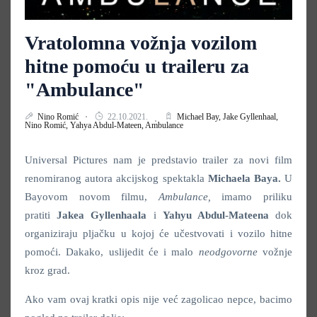
Vratolomna vožnja vozilom
hitne pomoću u traileru za
"Ambulance"
Nino Romić
22.10.2021.
Michael Bay,
Jake Gyllenhaal,
Nino Romić,
Yahya Abdul-Mateen,
Ambulance
Universal Pictures nam je predstavio trailer za novi film
renomiranog autora akcijskog spektakla
Michaela Baya.
U
Bayovom novom filmu,
Ambulance,
imamo priliku
pratiti
Jakea Gyllenhaala
i
Yahyu Abdul-Mateena
dok
organiziraju pljačku u kojoj će učestvovati i vozilo hitne
pomoći. Dakako, uslijedit će i malo
neodgovorne
vožnje
kroz grad.
Ako vam ovaj kratki opis nije već zagolicao nepce, bacimo