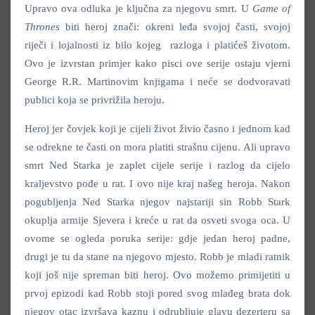
Upravo ova odluka je ključna za njegovu smrt. U
Game of
Thrones
biti heroj znači: okreni leđa svojoj časti, svojoj
riječi i lojalnosti iz bilo kojeg razloga i platićeš životom.
Ovo je izvrstan primjer kako pisci ove serije ostaju vjerni
George R.R. Martinovim knjigama i neće se dodvoravati
publici koja se privrižila heroju.
Heroj jer čovjek koji je cijeli život živio časno i jednom kad
se odrekne te časti on mora platiti strašnu cijenu. Ali upravo
smrt Ned Starka je zaplet cijele serije i razlog da cijelo
kraljevstvo pođe u rat. I ovo nije kraj našeg heroja. Nakon
pogubljenja Ned Starka njegov najstariji sin Robb Stark
okuplja armije Sjevera i kreće u rat da osveti svoga oca. U
ovome se ogleda poruka serije: gdje jedan heroj padne,
drugi je tu da stane na njegovo mjesto. Robb je mladi ratnik
koji još nije spreman biti heroj. Ovo možemo primijetiti u
prvoj epizodi kad Robb stoji pored svog mlađeg brata dok
njegov otac izvršava kaznu i odrubljuje glavu dezerteru sa