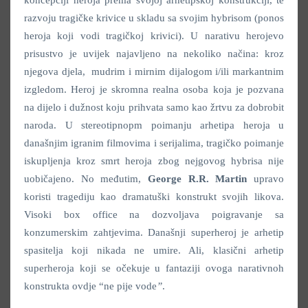
razvoju tragičke krivice u skladu sa svojim hybrisom (ponos
heroja koji vodi tragičkoj krivici). U narativu herojevo
prisustvo je uvijek najavljeno na nekoliko načina: kroz
njegova djela, mudrim i mirnim dijalogom i/ili markantnim
izgledom. Heroj je skromna realna osoba koja je pozvana
na dijelo i dužnost koju prihvata samo kao žrtvu za dobrobit
naroda. U stereotipnopm poimanju arhetipa heroja u
današnjim igranim filmovima i serijalima, tragičko poimanje
iskupljenja kroz smrt heroja zbog nejgovog hybrisa nije
uobičajeno. No međutim,
George R.R. Martin
upravo
koristi tragediju kao dramatuški konstrukt svojih likova.
Visoki box office na dozvoljava poigravanje sa
konzumerskim zahtjevima. Današnji superheroj je arhetip
spasitelja koji nikada ne umire. Ali, klasični arhetip
superheroja koji se očekuje u fantaziji ovoga narativnoh
konstrukta ovdje “ne pije vode
”
.