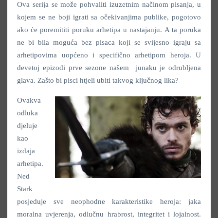
Ova serija se može pohvaliti izuzetnim načinom pisanja, u
kojem se ne boji igrati sa očekivanjima publike, pogotovo
ako će poremititi poruku arhetipa u nastajanju. A ta poruka
ne bi bila moguća bez pisaca koji se svijesno igraju sa
arhetipovima uopćeno i specifično arhetipom heroja. U
devetoj epizodi prve sezone našem junaku je odrubljena
glava. Zašto bi pisci htjeli ubiti takvog ključnog lika?
Ovakva
odluka
djeluje
kao
izdaja
arhetipa.
Ned
Stark
posjeduje sve neophodne karakteristike heroja: jaka
moralna uvjerenja, odlučnu hrabrost, integritet i lojalnost.