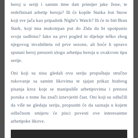
heroj u seriji i samim time dati primijer jake žene, te
redefinisati arhetip heroja? Ili će kopile Starka Jon Snow
koji sve jača kao pripadnik Night’s Watch? Ili će to biti Bran
Stark, koji ima mukotrpan put do Zida da bi upotpunio
svoju sudbinu? Iako na prvi pogled to dijeluje teško zbog
njegovog invaliditeta od prve sezone, ali hoće li upravo
sputani heroj preuzeti ulogu arhetipa heroja u ovakvom tipu
serije.
Oni koji su nisu gledali ovu seriju propuštaju stručno
rukovanje sa samim likovima te sjajan prikaz hrabrog
pisanja kroz koje se manipuliše arhetipovima i prenosi
poruka o tome šta znači iznevjeriti čast. Oni koji su odlučili
da više ne gledaju seriju, propustiti će da saznaju u kojem
odlučnom smijeru će pisci povesti ove interesantne
arhetipske likove.