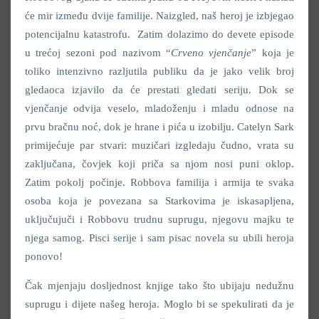
će mir između dvije familije. Naizgled, naš heroj je izbjegao
potencijalnu katastrofu. Zatim dolazimo do devete episode
u trećoj sezoni pod nazivom “
Crveno vjenčanje
” koja je
toliko intenzivno razljutila publiku da je jako velik broj
gledaoca izjavilo da će prestati gledati seriju. Dok se
vjenčanje odvija veselo, mladoženju i mladu odnose na
prvu bračnu noć, dok je hrane i pića u izobilju. Catelyn Sark
primijećuje par stvari: muzičari izgledaju čudno, vrata su
zaključana, čovjek koji priča sa njom nosi puni oklop.
Zatim pokolj počinje. Robbova familija i armija te svaka
osoba koja je povezana sa Starkovima je iskasapljena,
uključujuči i Robbovu trudnu suprugu, njegovu majku te
njega samog. Pisci serije i sam pisac novela su ubili heroja
ponovo!
Čak mjenjaju dosljednost knjige tako što ubijaju nedužnu
suprugu i dijete našeg heroja. Moglo bi se spekulirati da je