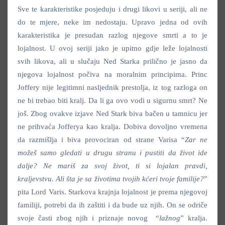
Sve te karakteristike posjeduju i drugi likovi u seriji, ali ne
do te mjere, neke im nedostaju. Upravo jedna od ovih
karakteristika je presudan razlog njegove smrti a to je
lojalnost. U ovoj seriji jako je upitno gdje leže lojalnosti
svih likova, ali u slučaju Ned Starka prilično je jasno da
njegova lojalnost počiva na moralnim principima. Princ
Joffery nije legitimni nasljednik prestolja, iz tog razloga on
ne bi trebao biti kralj. Da li ga ovo vodi u sigurnu smrt? Ne
još. Zbog ovakve izjave Ned Stark biva bačen u tamnicu jer
ne prihvaća Jofferya kao kralja. Dobiva dovoljno vremena
da razmišlja i biva provociran od strane Varisa “
Zar ne
možeš samo gledati u drugu stranu i pustiti da život ide
dalje? Ne mariš za svoj život, ti si lojalan pravdi,
kraljevstvu. Ali šta je sa životima tvojih kćeri tvoje familije?
”
pita Lord Varis. Starkova krajnja lojalnost je prema njegovoj
familiji, potrebi da ih zaštiti i da bude uz njih. On se odriče
svoje časti zbog njih i priznaje novog “
lažnog
” kralja.