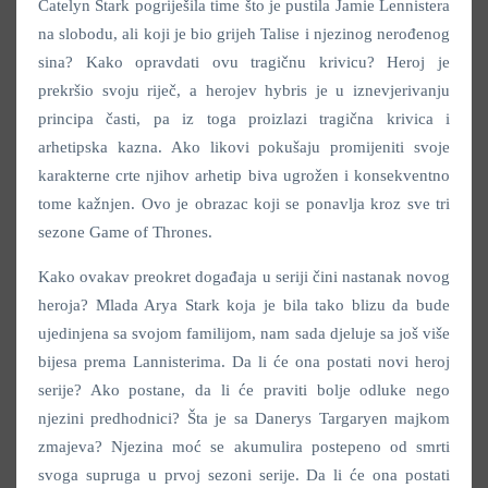
Catelyn Stark pogriješila time što je pustila Jamie Lennistera
na slobodu, ali koji je bio grijeh Talise i njezinog nerođenog
sina? Kako opravdati ovu tragičnu krivicu? Heroj je
prekršio svoju riječ, a herojev hybris je u iznevjerivanju
principa časti, pa iz toga proizlazi tragična krivica i
arhetipska kazna. Ako likovi pokušaju promijeniti svoje
karakterne crte njihov arhetip biva ugrožen i konsekventno
tome kažnjen. Ovo je obrazac koji se ponavlja kroz sve tri
sezone Game of Thrones.
Kako ovakav preokret događaja u seriji čini nastanak novog
heroja? Mlada Arya Stark koja je bila tako blizu da bude
ujedinjena sa svojom familijom, nam sada djeluje sa još više
bijesa prema Lannisterima. Da li će ona postati novi heroj
serije? Ako postane, da li će praviti bolje odluke nego
njezini predhodnici? Šta je sa Danerys Targaryen majkom
zmajeva? Njezina moć se akumulira postepeno od smrti
svoga supruga u prvoj sezoni serije. Da li će ona postati