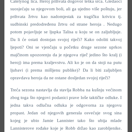
Catelynog lica. Heroj prihvata dogovor teška srca. Gledaoci
suosjećaju sa njegovom boli, ali ga ujedno više poštuju, jer
prihvata žrtvu kao nadomjestak za tragičku krivicu tj.
sudbinski predodređenu žrtvu od strane heroja . Nedugo
potom pojavljuje se ljupka Talisa u koju se on zaljubljuje.
Da li će ostati dostojan svojoj riječi? Kako odoliti takvoj
ljepoti? Oni se vjenčaju u početku druge sezone uprkos
majčinom upozorenju da je njegova riječ jedino što kralj (i
heroj) ima prema kraljevstvu. Ali ko je on da stoji na putu
ljubavi (i prema mišljenu publike)? Da li biti zaljubljen
opravdava heroja da ne ostane dosljedan svojoj riječi?
Treća sezona nastavlja da stavlja Robba na kušnju većinom
zbog toga što njegovi podanici prave loše taktičke odluke. I
jedna takva odlučna odluka je odgovorna za njegovu
propast. Jedan od njegovih generala osvećuje svog sina
kojeg je ubio Jamie Lannister tako što ubija mlade
Lannisterove rođake koje je Robb držao kao zarobljenike.