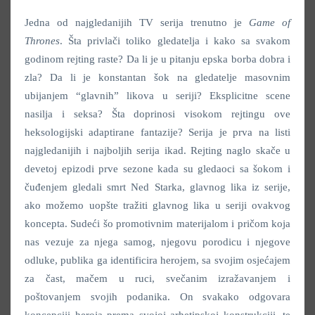
Jedna od najgledanijih TV serija trenutno je
Game of
Thrones
. Šta privlači toliko gledatelja i kako sa svakom
godinom rejting raste? Da li je u pitanju epska borba dobra i
zla? Da li je konstantan šok na gledatelje masovnim
ubijanjem “glavnih” likova u seriji? Eksplicitne scene
nasilja i seksa? Šta doprinosi visokom rejtingu ove
heksologijski adaptirane fantazije? Serija je prva na listi
najgledanijih i najboljih serija ikad. Rejting naglo skače u
devetoj epizodi prve sezone kada su gledaoci sa šokom i
čuđenjem gledali smrt Ned Starka, glavnog lika iz serije,
ako možemo uopšte tražiti glavnog lika u seriji ovakvog
koncepta. Sudeći šo promotivnim materijalom i pričom koja
nas vezuje za njega samog, njegovu porodicu i njegove
odluke, publika ga identificira herojem, sa svojim osjećajem
za čast, mačem u ruci, svečanim izražavanjem i
poštovanjem svojih podanika. On svakako odgovara
koncepciji heroja prema svojoj arhetipskoj konstrukciji, te