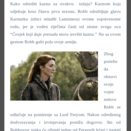
Kako odrediti kaznu za ovakvu izdaju? Kaznom koja
odjekuje kroz čitavu prvu sezonu. Robb odrubljuje glavu
Karstarku (ubici mladih Lannistera) svome sopstvenome
rodu, jer je vođen riječima časti od strane svoga oca
“
Čovjek koji daje presudu mora izvršiti kaznu.
” No sa ovom
gestom Robb gubi pola svoje armije.
Zbog
potrebe
da
obnovi
svoje
vojne
redove
Robb se
odlučuje na pomirenje sa Lord Freyom. Nakon određenog
dodvoravanja i izvinjavanja postižu dogovor. Sin od
Robbovog ujaka će oženiti jednu od Freyevih kćeri i nastati