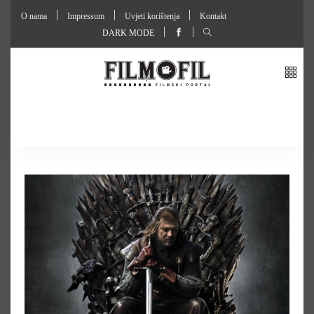
O nama
Impressum
Uvjeti korištenja
Kontakt
DARK MODE