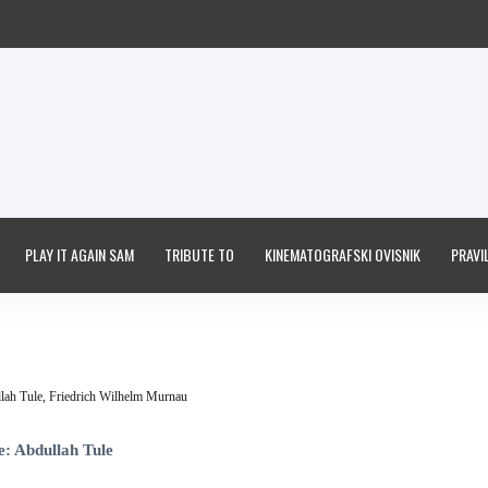
PLAY IT AGAIN SAM
TRIBUTE TO
KINEMATOGRAFSKI OVISNIK
PRAVIL
lah Tule,
Friedrich Wilhelm Murnau
e: Abdullah Tule