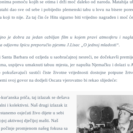
konima pomoću kojih se otima i drži moć daleko od naroda. Matahija ub
tahi dao sve od sebe i pobijedio plemenski tabu u lovu na bisere pored
a koji to nije. Za taj čin će Hitu sigurno biti vrijedno nagrađen i moć će
jno je dobra za jedan ozbiljan film u kojem pravi atmosferu i nagla
za odjavnu špicu preporučio pjesmu J.Lisac „O jednoj mladosti“.
i Santa Barbara od ozljeda u saobraćajnoj nesreći, ne dočekavši premij
 filma, uspijeva umaknuti tabuu mjesta, jer napušta Njemačku i dolazi u
 pokušavajući sustići čiste životne vrijednosti dostojne potpune žrtv
mi svoj govor na dodjeli Oscara vjerovatno bi rekao slijedeće:
-kur'anska priča, taj izlazak se dešava
alni i kolektivni. Naš drugi izlazak iz
estanemo osjećati živo dijete u sebi
ojoj aktivnoj dječijoj mašti. Naš
on počinje promjenom našeg fokusa sa