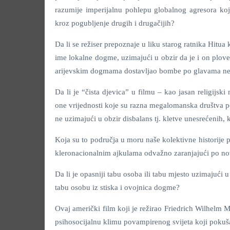
razumije imperijalnu pohlepu globalnog agresora koji 
kroz pogubljenje drugih i drugačijih?
Da li se režiser prepoznaje u liku starog ratnika Hit
ime lokalne dogme, uzimajući u obzir da je i on plo
arijevskim dogmama dostavljao bombe po glavama nev
Da li je “čista djevica” u filmu – kao jasan religijs
one vrijednosti koje su razna megalomanska društva po
ne uzimajući u obzir disbalans tj. kletve unesrećenih, 
Koja su to područja u moru naše kolektivne historije 
kleronacionalnim ajkulama odvažno zaranjajući po no
Da li je opasniji tabu osoba ili tabu mjesto uzimajući 
tabu osobu iz stiska i ovojnica dogme?
Ovaj američki film koji je režirao Friedrich Wilhelm 
psihosocijalnu klimu povampirenog svijeta koji pokušava