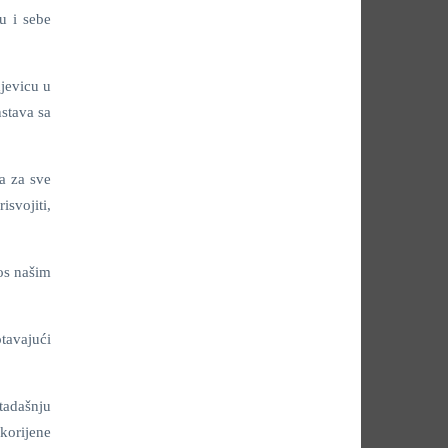
u i sebe
djevicu u
stava sa
ra za sve
isvojiti,
kos našim
otavajući
 tadašnju
 korijene