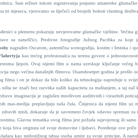
 zajednica. Sam režiser tokom regrutovanja potpuno amaterske glumačke
 tri mjeseca, vjerovatno se liječeći od brojnih bolesti vlastitog društv
đenici u plemenu pokazuju nevjerovatne glumačke vještine. Većina 
tave su naturščici. Predivne fotografije Južnog Pacifika za koje
osby
nagrađen Oscarom, autentična scenografija, kostim i šminka i 
Flahertyja
kao trećeg profesionalca na terenu govore o jednostavnosti
erentna ljepoti. Ovaj nijemi film u nama uzrokuje ključanje većeg b
cija nego većina današnjih flimova. Osamdesetpet godina je prošlo od
g filma i on je dokaz da bilo koliko da tehnologija napreduje u svijet
 ništa ne znači bez razvitka naših kapaciteta za maštanjem, a taj naš 
zdravu imaginaciju je zaglušen mnoštvom auditivnih i vizuelnih poticaj
nih mas-medija preplavljuju naša čula. Činjenica da nijemi film uz
 i zdravih misli, dokazuje da je savremeni čovjek odavno spreman za t
šnostima. Glavna tematika ovog filma jest požuda sujevjernog ili samo
ke koja biva otrgnuta od svoje domovine i ljubavi. Poređenje ove priče
ladara kao nedostižnog tabua osoba umire za svoje principe. A narod