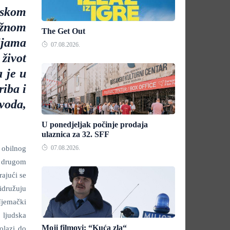
skom
užnom
The Get Out
jama
07.08.2026.
život
 je u
riba i
 voda,
U ponedjeljak počinje prodaja
ulaznica za 32. SFF
 obilnog
07.08.2026.
u drugom
ajući se
idružuju
Njemački
 ljudska
Moji filmovi: “Kuća zla“
olazi do