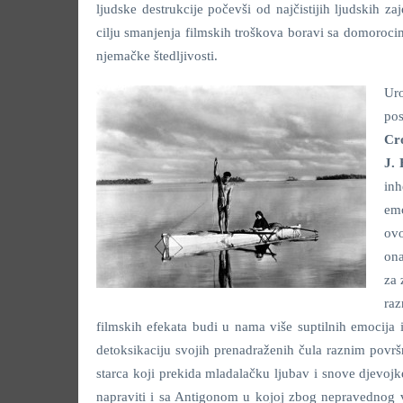
ljudske destrukcije počevši od najčistijih ljudskih
cilju smanjenja filmskih troškova boravi sa domorocima
njemačke štedljivosti.
Uro
pos
Cr
J. 
inh
emo
ovo
ona
za 
raz
filmskih efekata budi u nama više suptilnih emocija
detoksikaciju svojih prenadraženih čula raznim povr
starca koji prekida mladalačku ljubav i snove djevoj
napraviti i sa Antigonom u kojoj zbog nepravednog v