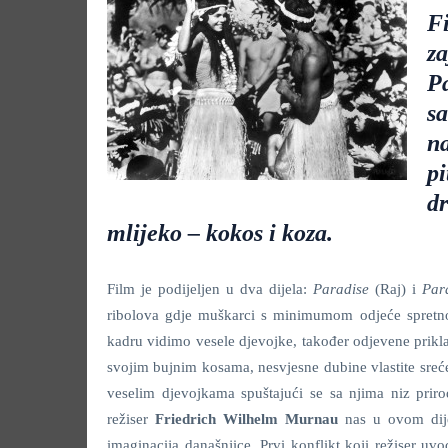
F
z
P
sa
n
pi
dr
mlijeko – kokos i koza.
Film je podijeljen u dva dijela:
Paradise
(Raj) i
Par
ribolova gdje muškarci s minimumom odjeće spretno 
kadru vidimo vesele djevojke, također odjevene prikl
svojim bujnim kosama, nesvjesne dubine vlastite sre
veselim djevojkama spuštajući se sa njima niz priro
režiser
Friedrich Wilhelm Murnau
nas u ovom dijel
imaginacija današnjice. Prvi konflikt koji režiser uv