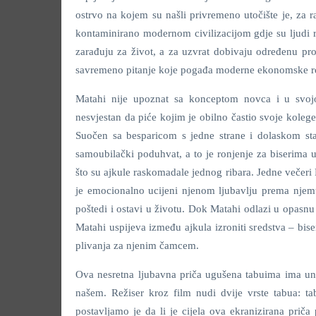
ostrvo na kojem su našli privremeno utočište je, za 
kontaminirano modernom civilizacijom gdje su ljudi r
zarađuju za život, a za uzvrat dobivaju određenu pro
savremeno pitanje koje pogađa moderne ekonomske r
Matahi nije upoznat sa konceptom novca i u svoj
nesvjestan da piće kojim je obilno častio svoje kole
Suočen sa besparicom s jedne strane i dolaskom sta
samoubilački poduhvat, a to je ronjenje za biserima 
što su ajkule raskomadale jednog ribara. Jedne večeri 
je emocionalno ucijeni njenom ljubavlju prema njemu
poštedi i ostavi u životu. Dok Matahi odlazi u opasnu
Matahi uspijeva između ajkula izroniti sredstva – bi
plivanja za njenim čamcem.
Ova nesretna ljubavna priča ugušena tabuima ima uni
našem. Režiser kroz film nudi dvije vrste tabua: ta
postavljamo je da li je cijela ova ekranizirana priča