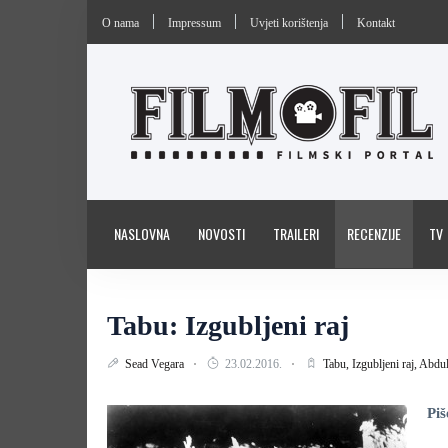
O nama
Impressum
Uvjeti korištenja
Kontakt
NASLOVNA
NOVOSTI
TRAILERI
RECENZIJE
TV
Tabu: Izgubljeni raj
Sead Vegara
23.02.2016.
Tabu,
Izgubljeni raj,
Abdul
Piš