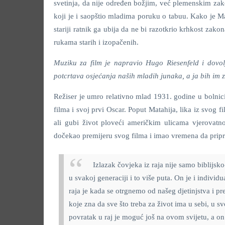
svetinja, da nije određen božjim, već plemenskim za
koji je i saopštio mladima poruku o tabuu. Kako je Ma
stariji ratnik ga ubija da ne bi razotkrio krhkost zakon
rukama starih i izopačenih.
Muziku za film je napravio Hugo Riesenfeld i dovol
potcrtava osjećanja naših mladih junaka, a ja bih im 
Režiser je umro relativno mlad 1931. godine u bolnic
filma i svoj prvi Oscar. Poput Matahija, lika iz svog
ali gubi život ploveći američkim ulicama vjerovatno
dočekao premijeru svog filma i imao vremena da pripre
Izlazak čovjeka iz raja nije samo biblijsko
u svakoj generaciji i to više puta. On je i individu
raja je kada se otrgnemo od našeg djetinjstva i pr
koje zna da sve što treba za život ima u sebi, u sv
povratak u raj je moguć još na ovom svijetu, a 