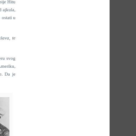
ije Hitu
 ajkula,
 ostati u
šava, te
eru svog
 Ameriku,
e. Da je