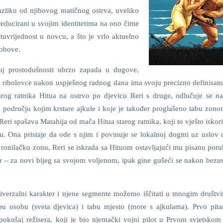
razliku od njihovog matičnog ostrva, uveliko
educirani u svojim identitetima na ono čime
tuvrijednost u novcu, a što je vrlo aktuelno
obove.
oj prostodušnosti ubrzo zapada u dugove,
ge ribolovce nakon uspješnog radnog dana ima svoju precizno definisanu
rog ratnika Hitua na ostrvo po djevicu Reri s druge, odlučuje se n
u području kojim krstare ajkule i koje je također proglašeno tabu zon
Reri spašava Matahija od mača Hitua starog ratnika, koji to vješto iskor
. Ona pristaje da ode s njim i povinuje se lokalnoj dogmi uz uslov 
 ronilačku zonu, Reri se iskrada sa Hituom ostavljajući mu pisanu poru
ser – za novi bijeg sa svojom voljenom, ipak gine gušeći se nakon bezu
verzalni karakter i njene segmente možemo iščitati u mnogim društvi
bu osobu (sveta djevica) i tabu mjesto (more s ajkulama). Prvo pita
 pokušaj režisera, koji je bio njemački vojni pilot u Prvom svjetskom 