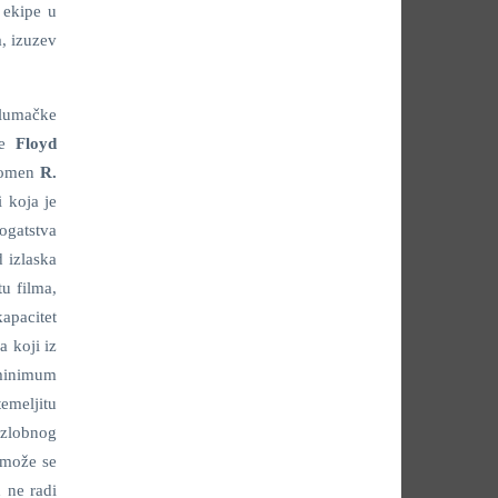
 ekipe u
a, izuzev
glumačke
 je
Floyd
spomen
R.
 koja je
ogatstva
 izlaska
u filma,
kapacitet
a koji iz
 minimum
emeljitu
 zlobnog
 može se
 ne radi