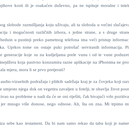
njihove kosti ili je osakaćen duševno, pa ne ispituje moralne i intel
bog slobode razmišljanja koju uživaju, ali ta sloboda u većini slučajev
ija i mogućnosti različitih izbora, s jedne strane, a s druge stran
 beduin u pustinji preko pametnog telefona ima veći pristup informac
ka. Uprkos tome on ostaje puki potrošač serviranih informacija. Pi
rošle generacije koje su na kudjeljama prele vunu i od te vune poduzet
tinejdžera koja pasivno konzumira razne aplikacije na iPhonima ne pro
ala mjera, mora li se prvo pretjerati?
 audio-vizuelnih podražaja i plitkih sadržaja kraj je za čovjeka koji ra
sle umjesto njega dok on vegetira zavaljen u fotelji, te obavlja život po
ao na probleme u nadi da će se oni riješiti, čak bivajući vrlo pozitiv
 jer mnogo više donose, nego odnose. Ali, šta on zna. Mi trpimo mi
iza sebe kao testament. Da bi nam samo rekao da tabu koji je namet