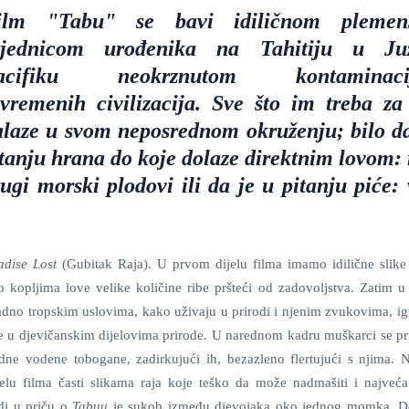
ilm "Tabu" se bavi idiličnom plemen
ajednicom urođenika na Tahitiju u J
acifiku neokrznutom kontaminaci
vremenih civilizacija. Sve što im treba za 
alaze u svom neposrednom okruženju; bilo da
tanju hrana do koje dolaze direktnim lovom: 
ugi morski plodovi ili da je u pitanju piće:
adise Lost
(Gubitak Raja). U prvom dijelu filma imamo idilične slike
kopljima love velike količine ribe pršteći od zadovoljstva. Zatim 
adno tropskim uslovima, kako uživaju u prirodi i njenim zvukovima, igr
će u djevičanskim dijelovima prirode. U narednom kadru muškarci se pr
dne vodene tobogane, zadirkujući ih, bezazleno flertujući s njima. 
u filma časti slikama raja koje teško da može nadmašiti i najveća
odi u priču o
Tabuu
je sukob između djevojaka oko jednog momka. D