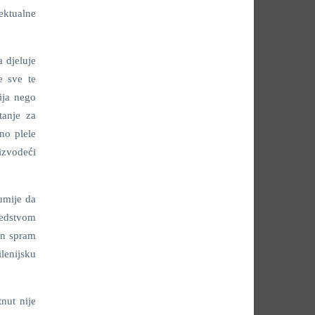
ektualne
a djeluje
e sve te
ija nego
tanje za
no plele
izvodeći
zumije da
sredstvom
an spram
lenijsku
nut nije