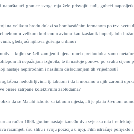
napuštajući granice svoga raja žele prisvojiti tuđi, gubeći naposljetk
ua koji na velikom brodu dolazi sa bombastičnim fermanom po tzv. svetu 
veći nebom u velikom borbenom avionu kao izaslanik imperijalnih božan
inih, gledajući njihova gušenja u dimu?
ki motiv – kojim se želi zamijeniti njena umrla prethodnica samo metafo
hlepom ili nepažnjom izgubila, te ih nastoje ponovo po svaku cijenu pr
koji nastaje neprirodnim i nasilnim dislociranjem tih vrijednosti?
proglašena nedodirljivima tj. tabuom i da li moramo u njih zaroniti upr
ve bisere zatrpane kolektivnim zabludama?
u obzir da se Matahi izborio sa tabuom mjesta, ali je platio životom odm
Murnau rođen 1888. godine nastaje između dva svjetska rata i reflektuje
 razumjeti širu sliku i svoju poziciju u njoj. Film istražuje porijeklo i