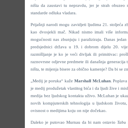
ništa da zaustavi tu nepravdu, jer je strah obuzeo 
standarde odluka vladara.
Prijašnji narodi mogu zavidjeti ljudima 21. stoljeća z
kao dvosjekli mač. Nikad nismo imali više informac
mogućnosti nas zbunjuju i paraliziraju. Danas jedan
predsjednici država u 19. i dobrom dijelu 20. vije
razmišljanje je ko je veći divljak ili primitivac: p
raznovrsne odjevne predmete ili današnja generacija 
ništa, te mijenja bisere za obično kamenje? Da bi se zn
„Medij je poruka“ kaže
Marshall McLuhan
. Poplava
je medij produžetak vlastitog bića i da ljudi žive i mi
medija bez ljudskog kontakta uživo. McLuhan je ukaziv
novih kompjuterskih tehnologija u ljudskom životu,
ovisnost o medijima koju on nije dočekao.
Daleko je putovao Murnau da bi nam ostavio
Tabu