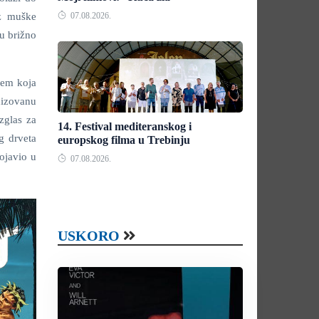
iz muške
07.08.2026.
cu brižno
rem koja
nizovanu
zglas za
14. Festival mediteranskog i
g drveta
europskog filma u Trebinju
pojavio u
07.08.2026.
USKORO