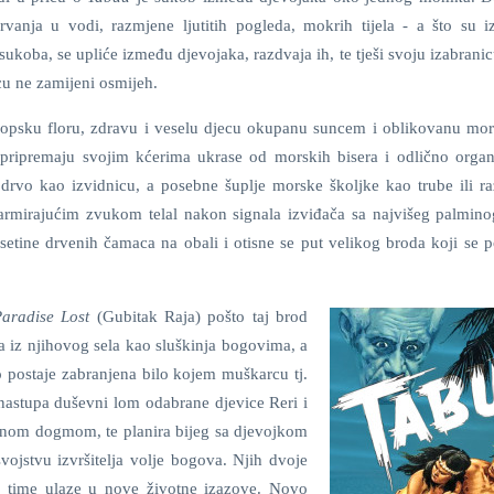
vanja u vodi, razmjene ljutitih pogleda, mokrih tijela - a što su 
r sukoba, se upliće između djevojaka, razdvaja ih, te tješi svoju izabrani
cu ne zamijeni osmijeh.
tropsku floru, zdravu i veselu djecu okupanu suncem i oblikovanu mo
pripremaju svojim kćerima ukrase od morskih bisera i odlično orga
rvo kao izvidnicu, a posebne šuplje morske školjke kao trube ili ra
armirajućim zvukom telal nakon signala izviđača sa najvišeg palmino
esetine drvenih čamaca na obali i otisne se put velikog broda koji se 
aradise Lost
(Gubitak Raja) pošto taj brod
a iz njihovog sela kao sluškinja bogovima, a
 postaje zabranjena bilo kojem muškarcu tj.
u nastupa duševni lom odabrane djevice Reri i
lnom dogmom, te planira bijeg sa djevojkom
svojstvu izvršitelja volje bogova. Njih dvoje
i time ulaze u nove životne izazove. Novo