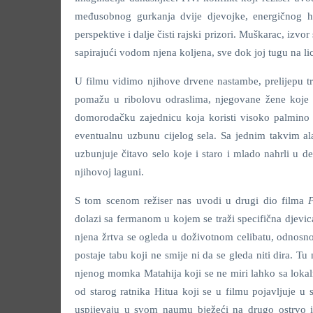
međusobnog gurkanja dvije djevojke, energičnog hr
perspektive i dalje čisti rajski prizori. Muškarac, izvo
sapirajući vodom njena koljena, sve dok joj tugu na li
U filmu vidimo njihove drvene nastambe, prelijepu 
pomažu u ribolovu odraslima, njegovane žene koje 
domorodačku zajednicu koja koristi visoko palmino d
eventualnu uzbunu cijelog sela. Sa jednim takvim al
uzbunjuje čitavo selo koje i staro i mlado nahrli u d
njihovoj laguni.
S tom scenom režiser nas uvodi u drugi dio filma
P
dolazi sa fermanom u kojem se traži specifična djevic
njena žrtva se ogleda u doživotnom celibatu, odnosno
postaje tabu koji ne smije ni da se gleda niti dira. T
njenog momka Matahija koji se ne miri lahko sa loka
od starog ratnika Hitua koji se u filmu pojavljuje u 
uspijevaju u svom naumu bježeći na drugo ostrvo 