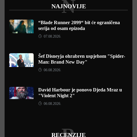
N
NAJNOVIJE
“Blade Runner 2099“ bit će ograničena
serija od osam epizoda
07.08.2026.
Šef Disneyja ohrabren uspjehom "Spider-
Man: Brand New Day"
06.08.2026.
David Harbour je ponovo Djeda Mraz u
"Violent Night 2"
06.08.2026.
R
RECENZIJE