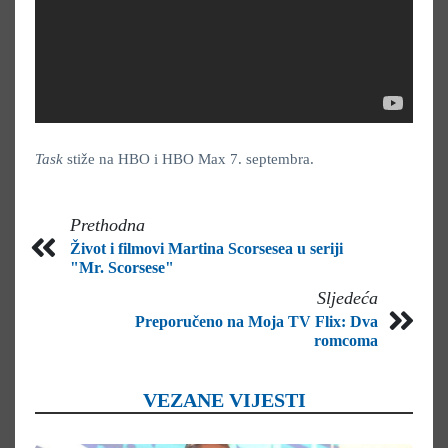
Task
stiže na HBO i HBO Max 7. septembra.
Prethodna
Život i filmovi Martina Scorsesea u seriji
"Mr. Scorsese"
Sljedeća
Preporučeno na Moja TV Flix: Dva
romcoma
VEZANE VIJESTI