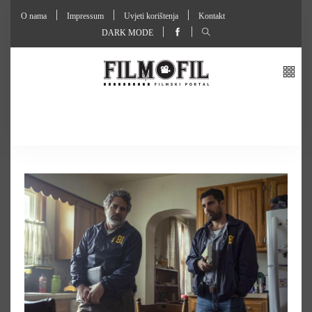
O nama
Impressum
Uvjeti korištenja
Kontakt
DARK MODE