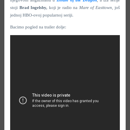
stoji
Brad Ingelsby,
koji je radio na
Mare of Easttown,
još
jednoj HBO-ovoj popularnoj seriji.
Bacimo pogled na trailer dolje: