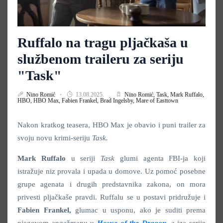
Ruffalo na tragu pljačkaša u
službenom traileru za seriju
"Task"
Nino Romić
13.08.2025.
Nino Romić,
Task,
Mark Ruffalo,
HBO,
HBO Max,
Fabien Frankel,
Brad Ingelsby,
Mare of Easttown
Nakon kratkog teasera, HBO Max je obavio i puni trailer za
svoju novu krimi-seriju
Task.
Mark Ruffalo
u seriji
Task
glumi agenta FBI-ja koji
istražuje niz provala i upada u domove. Uz pomoć posebne
grupe agenata i drugih predstavnika zakona, on mora
privesti pljačkaše pravdi. Ruffalu se u postavi pridružuje i
Fabien Frankel,
glumac u usponu, ako je suditi prema
njegovom angažmanu u
House of the Dragon
,
a iza serije