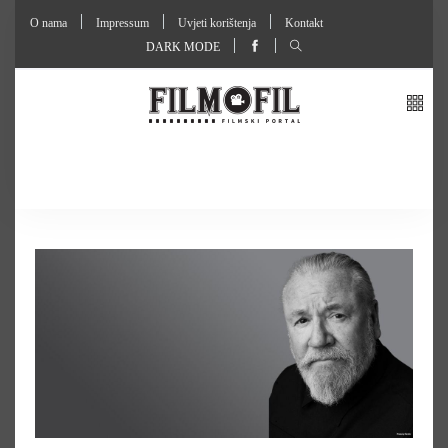
O nama
Impressum
Uvjeti korištenja
Kontakt
DARK MODE