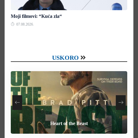
Moji filmovi: “Kuća zla“
07.08.2026.
USKORO
Your Mother Your Mother Your Mother
How To Rob A Bank
Heart of the Beast
Behemoth