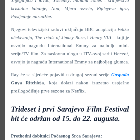
Snjeguljica i lovac
,
Sweeney
,
Indiana Jones i kraljevstvo
kristalne lubanje
,
Noa
,
Mjera osvete
,
Ripleyeva igra
,
Posljednje narudžbe
.
Njegovi televizijski radovi uključuju BBC adaptaciju
Velika
očekivanja
,
The Trials of Jimmy Rose
, i
Henry VIII
– koji je
osvojio nagradu International Emmy za najbolju mini-
seriju/TV film. Za naslovnu ulogu u ITV-ovoj seriji
Vincent
,
osvojio je nagradu International Emmy za najboljeg glumca.
Ray će se sljedeće pojaviti u drugoj sezoni serije
Gospoda
Guya Ritchieja
, koja dolazi nakon izuzetno uspješne
prošlogodišnje prve sezone za Netflix.
Trideset i prvi Sarajevo Film Festival
bit će održan od 15. do 22. augusta.
Prethodni dobitnici Počasnog Srca Sarajeva: