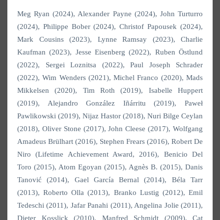
Meg Ryan (2024), Alexander Payne (2024), John Turturro
(2024), Philippe Bober (2024), Christof Papousek (2024),
Mark Cousins (2023), Lynne Ramsay (2023), Charlie
Kaufman (2023), Jesse Eisenberg (2022), Ruben Östlund
(2022), Sergei Loznitsa (2022), Paul Joseph Schrader
(2022), Wim Wenders (2021), Michel Franco (2020), Mads
Mikkelsen (2020), Tim Roth (2019), Isabelle Huppert
(2019), Alejandro González Iñárritu (2019), Paweł
Pawlikowski (2019), Nijaz Hastor (2018), Nuri Bilge Ceylan
(2018), Oliver Stone (2017), John Cleese (2017), Wolfgang
Amadeus Brülhart (2016), Stephen Frears (2016), Robert De
Niro (Lifetime Achievement Award, 2016), Benicio Del
Toro (2015), Atom Egoyan (2015), Agnès B. (2015), Danis
Tanović (2014), Gael García Bernal (2014), Béla Tarr
(2013), Roberto Olla (2013), Branko Lustig (2012), Emil
Tedeschi (2011), Jafar Panahi (2011), Angelina Jolie (2011),
Dieter Kosslick (2010), Manfred Schmidt (2009), Cat