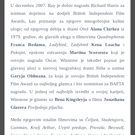
U decembru 2007. Ray je dobio nagradu Richard Harris za
izniman doprinos na dodjeli British Independent Film
Awards, kao priznanje za njegove mnogobrojne kultne
uloge; od njegovog debija u drami
Ološ
Alana Clarkea
iz
1979. godine, do glavnih uloga u filmovima
Quadrophenia
Franca Rodama
,
Ladybird, Ladybird
Kena Loacha
i
Pokojni
, epskom ostvarenju
Martina Scorsesea
koji je
osvojio nagradu Oscar. Winstone je također poznat po
glavnoj ulozi u surovoj biografskoj drami
Ništa u ustima
Garyja Oldmana
, za koju je osvojio British Independent
Film Award za najboljeg glumca i bio nominiran za BAFTA
nagradu. U jednoj od najboljih izvedbi u svojoj karijeri,
Winstone je glumio uz
Bena Kingsleyja
u filmu
Jonathana
Glazera
Posljednja pljačka
.
Među njegovim ostalim filmovima su
Čeljust
,
Studengora
,
Gunman
,
Kralj Arthur
,
Uvjeti predaje
,
Provala
,
Beowulf
,