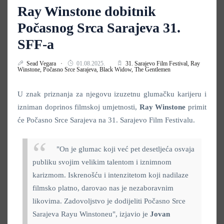
Ray Winstone dobitnik
Počasnog Srca Sarajeva 31.
SFF-a
Sead Vegara
01.08.2025.
31. Sarajevo Film Festival,
Ray
Winstone,
Počasno Srce Sarajeva,
Black Widow,
The Gentlemen
U znak priznanja za njegovu izuzetnu glumačku karijeru i
izniman doprinos filmskoj umjetnosti,
Ray Winstone
primit
će Počasno Srce Sarajeva na 31. Sarajevo Film Festivalu.
"On je glumac koji već pet desetljeća osvaja
publiku svojim velikim talentom i iznimnom
karizmom. Iskrenošću i intenzitetom koji nadilaze
filmsko platno, darovao nas je nezaboravnim
likovima. Zadovoljstvo je dodijeliti Počasno Srce
Sarajeva Rayu Winstoneu", izjavio je
Jovan