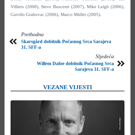
Villiers (2008), Steve Buscemi (2007), Mike Leigh (2006),
Gavrilo Grahovac (2006), Marco Müller (2005).
Prethodna
Skarsgård dobitnik Počasnog Srca Sarajeva
31. SFF-a
Sljedeća
Willem Dafoe dobitnik Počasnog Srca
Sarajeva 31. SFF-a
VEZANE VIJESTI