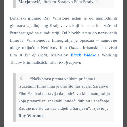
Marjanović
, direktor Sarajevo Film Festivala.
Britanski glumac Ray Winstone jedan je od najplodnijih
glumaca Ujedinjenog Kraljevstva, koji iza sebe ima više od
četrdeset godina u industriji. Od blockbustera do nezavisnih
filmova, Winstoneova filmografija je opsežna – najnovije
uloge uključuju Netflixov film
Dama
, britanski nezavisni
film
A Bit of Light
, Marvelov
Black Widow
i Working
Titleov kriminalistički triler
Kralj lopova
.
“Naša strast prema velikim pričama i
izuzetnim filmovima je ono što nas spaja. Sarajevo
Film Festival nastavlja da podržava kinematografiju
koja prevazilazi spektakl, nudeći dubinu i značenje.
Raduje me što ću vas vidjeti u Sarajevu“, izjavio je
Ray Winstone
.