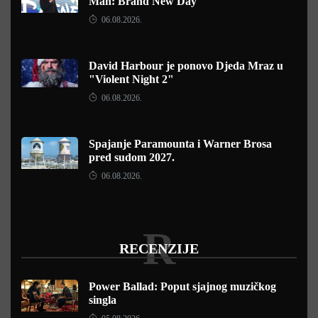
Man: Brand New Day"
06.08.2026.
David Harbour je ponovo Djeda Mraz u
"Violent Night 2"
06.08.2026.
Spajanje Paramounta i Warner Brosa
pred sudom 2027.
06.08.2026.
R
RECENZIJE
Power Ballad: Poput sjajnog muzičkog
singla