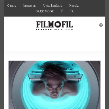
O nama
Impressum
Uvjeti korištenja
Kontakt
DARK MODE