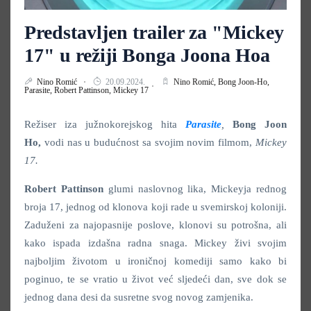
Predstavljen trailer za "Mickey
17" u režiji Bonga Joona Hoa
Nino Romić
20.09.2024.
Nino Romić,
Bong Joon-Ho,
Parasite,
Robert Pattinson,
Mickey 17
Režiser iza južnokorejskog hita
Parasite
,
Bong Joon
Ho,
vodi nas u budućnost sa svojim novim filmom,
Mickey
17.
Robert Pattinson
glumi naslovnog lika, Mickeyja rednog
broja 17, jednog od klonova koji rade u svemirskoj koloniji.
Zaduženi za najopasnije poslove, klonovi su potrošna, ali
kako ispada izdašna radna snaga. Mickey živi svojim
najboljim životom u ironičnoj komediji samo kako bi
poginuo, te se vratio u život već sljedeći dan, sve dok se
jednog dana desi da susretne svog novog zamjenika.