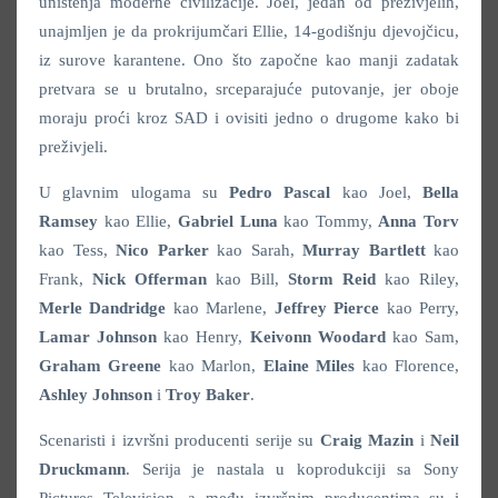
uništenja moderne civilizacije. Joel, jedan od preživjelih,
unajmljen je da prokrijumčari Ellie, 14-godišnju djevojčicu,
iz surove karantene. Ono što započne kao manji zadatak
pretvara se u brutalno, srceparajuće putovanje, jer oboje
moraju proći kroz SAD i ovisiti jedno o drugome kako bi
preživjeli.
U glavnim ulogama su
Pedro Pascal
kao Joel,
Bella
Ramsey
kao Ellie,
Gabriel Luna
kao Tommy,
Anna Torv
kao Tess,
Nico Parker
kao Sarah,
Murray Bartlett
kao
Frank,
Nick Offerman
kao Bill,
Storm Reid
kao Riley,
Merle Dandridge
kao Marlene,
Jeffrey Pierce
kao Perry,
Lamar Johnson
kao Henry,
Keivonn Woodard
kao Sam,
Graham Greene
kao Marlon,
Elaine Miles
kao Florence,
Ashley Johnson
i
Troy Baker
.
Scenaristi i izvršni producenti serije su
Craig Mazin
i
Neil
Druckmann
. Serija je nastala u koprodukciji sa Sony
Pictures Television, a među izvršnim producentima su i