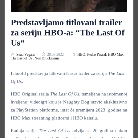
Predstavljamo titlovani trailer
za seriju HBO-a: “The Last Of
Us“
Sead Vegara
28.09.2022.
HBO,
Pedro Pascal,
HBO Max,
The Last of Us,
Neil Druckmann
Filmofil predstavlja titlovani teaser trailer za seriju
Тhe Last
Of Us
.
HBO Original serija
Тhe Last Of Us
, temeljena na istoimenoj
hvaljenoj videoigri koju je Naughty Dog razvio ekskluzivno
za PlayStation platforme, imat će premijeru 2023. godine na
HBO Max streaming platformi i HBO kanalu.
Radnja serije
Тhe Last Of Us
odvija se 20 godina nakon