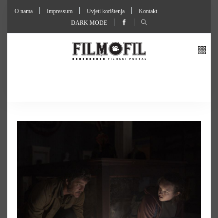
O nama
Impressum
Uvjeti korištenja
Kontakt
DARK MODE