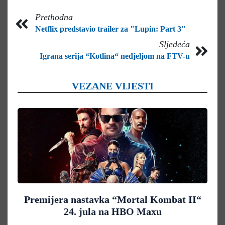
Prethodna
Netflix predstavio trailer za "Lupin: Part 3"
Sljedeća
Igrana serija “Kotlina“ nedjeljom na FTV-u
VEZANE VIJESTI
Premijera nastavka “Mortal Kombat II“
24. jula na HBO Maxu