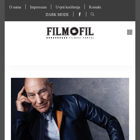
O nama
Impressum
Uvjeti korištenja
Kontakt
DARK MODE