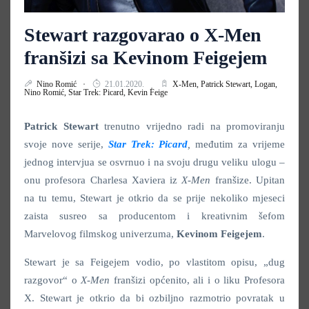
Stewart razgovarao o X-Men
franšizi sa Kevinom Feigejem
Nino Romić
21.01.2020.
X-Men,
Patrick Stewart,
Logan,
Nino Romić,
Star Trek: Picard,
Kevin Feige
Patrick
Stewart
trenutno vrijedno radi na promoviranju
svoje nove serije,
Star Trek: Picard
,
međutim za vrijeme
jednog intervjua se osvrnuo i na svoju drugu veliku ulogu –
onu profesora Charlesa Xaviera iz
X-Men
franšize. Upitan
na tu temu, Stewart je otkrio da se prije nekoliko mjeseci
zaista susreo sa producentom i kreativnim šefom
Marvelovog filmskog univerzuma,
Kevinom
Feigejem
.
Stewart je sa Feigejem vodio, po vlastitom opisu, „dug
razgovor“ o
X-Men
franšizi općenito, ali i o liku Profesora
X. Stewart je otkrio da bi ozbiljno razmotrio povratak u