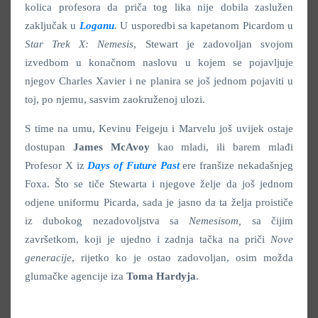
kolica profesora da priča tog lika nije dobila zaslužen
zaključak u
Loganu
.
U usporedbi sa kapetanom Picardom u
Star Trek X: Nemesis
, Stewart je zadovoljan svojom
izvedbom u konačnom naslovu u kojem se pojavljuje
njegov Charles Xavier i ne planira se još jednom pojaviti u
toj, po njemu, sasvim zaokruženoj ulozi.
S time na umu, Kevinu Feigeju i Marvelu još uvijek ostaje
dostupan
James McAvoy
kao mladi, ili barem mlađi
Profesor X iz
Days of Future Pas
t
ere franšize nekadašnjeg
Foxa. Što se tiče Stewarta i njegove želje da još jednom
odjene uniformu Picarda, sada je jasno da ta želja proističe
iz dubokog nezadovoljstva sa
Nemesisom
,
sa čijim
završetkom, koji je ujedno i zadnja tačka na priči
Nove
generacije
, rijetko ko je ostao zadovoljan, osim možda
glumačke agencije iza
Toma
Hardyja
.