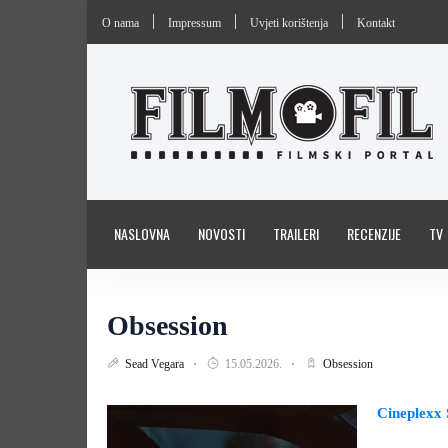
O nama
Impressum
Uvjeti korištenja
Kontakt
NASLOVNA
NOVOSTI
TRAILERI
RECENZIJE
TV
Obsession
Sead Vegara
15.05.2026.
Obsession
Cineplexx