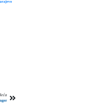
Sarajevo
deća
nger