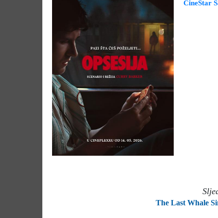
CineStar 
Slje
The Last Whale Si