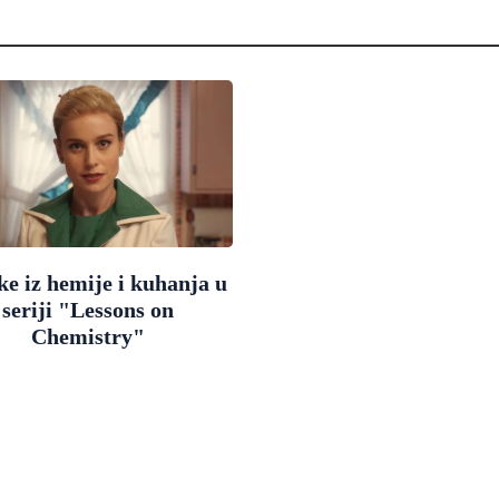
e iz hemije i kuhanja u
seriji "Lessons on
Chemistry"