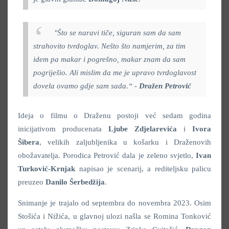
"Što se naravi tiče, siguran sam da sam
strahovito tvrdoglav. Nešto što namjerim, za tim
idem pa makar i pogrešno, makar znam da sam
pogriješio. Ali mislim da me je upravo tvrdoglavost
dovela ovamo gdje sam sada.“ -
Dražen Petrović
Ideja o filmu o Draženu postoji već sedam godina
inicijativom producenata
Ljube Zdjelarevića
i
Ivora
Šibera
, velikih zaljubljenika u košarku i Draženovih
obožavatelja. Porodica Petrović dala je zeleno svjetlo,
Ivan
Turković-Krnjak
napisao je scenarij, a rediteljsku palicu
preuzeo
Danilo Šerbedžija
.
Snimanje je trajalo od septembra do novembra 2023. Osim
Stošića i Nižića, u glavnoj ulozi našla se Romina Tonković