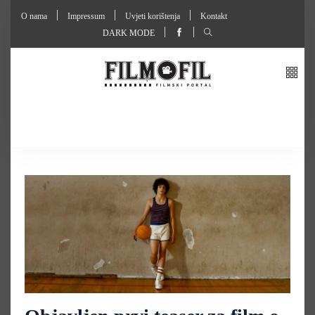
O nama
Impressum
Uvjeti korištenja
Kontakt
DARK MODE