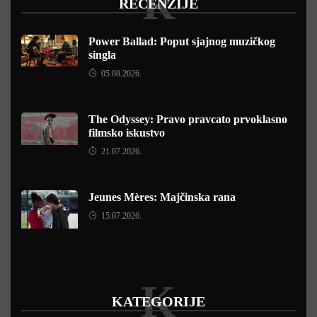
R
RECENZIJE
Power Ballad: Poput sjajnog muzičkog
singla
05.08.2026.
The Odyssey: Pravo pravcato prvoklasno
filmsko iskustvo
21.07.2026.
Jeunes Mères: Majčinska rana
15.07.2026.
K
KATEGORIJE