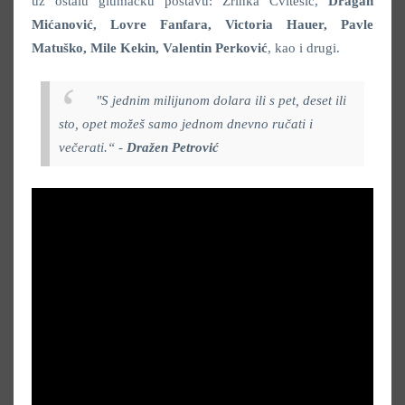
uz ostalu glumačku postavu: Zrinka Cvitešić,
Dragan
Mićanović, Lovre Fanfara, Victoria Hauer, Pavle
Matuško, Mile Kekin, Valentin Perković
,
kao i drugi.
"
S jednim milijunom dolara ili s pet, deset ili
sto, opet možeš samo jednom dnevno ručati i
večerati.“
-
Dražen Petrović