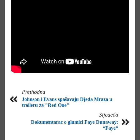
Prethodna
Johnson i Evans spašavaju Djeda Mraza u
traileru za "Red One"
Sljedeća
Dokumentarac o glumici Faye Dunaway:
“Faye“