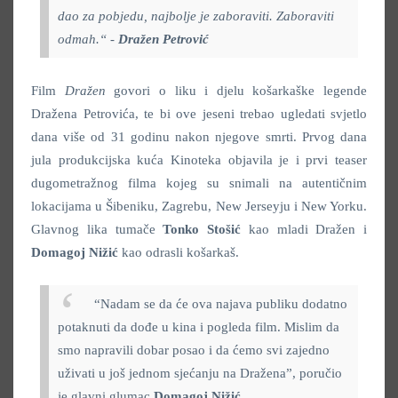
dao za pobjedu, najbolje je zaboraviti. Zaboraviti
odmah.“
-
Dražen Petrović
Film
Dražen
govori o liku i djelu košarkaške legende
Dražena Petrovića, te bi ove jeseni trebao ugledati svjetlo
dana više od 31 godinu nakon njegove smrti. Prvog dana
jula produkcijska kuća Kinoteka objavila je i prvi teaser
dugometražnog filma kojeg su snimali na autentičnim
lokacijama u Šibeniku, Zagrebu, New Jerseyju i New Yorku.
Glavnog lika tumače
Tonko Stošić
kao mladi Dražen i
Domagoj Nižić
kao odrasli košarkaš.
“Nadam se da će ova najava publiku dodatno
potaknuti da dođe u kina i pogleda film. Mislim da
smo napravili dobar posao i da ćemo svi zajedno
uživati u još jednom sjećanju na Dražena”, poručio
je glavni glumac
Domagoj Nižić
.