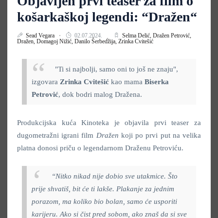
Objavljen prvi teaser za film o
košarkaškoj legendi: “Dražen“
Sead Vegara
02.07.2024.
Selma Delić,
Dražen Petrović,
Dražen,
Domagoj Nižić,
Danilo Šerbedžija,
Zrinka Cvitešić
"Ti si najbolji, samo oni to još ne znaju",
izgovara
Zrinka Cvitešić
kao mama
Biserka
Petrović
,
dok bodri malog Dražena.
Produkcijska kuća Kinoteka je objavila prvi teaser za
dugometražni igrani film
Dražen
koji po prvi put na velika
platna donosi priču o legendarnom Draženu Petroviću.
“
Nitko nikad nije dobio sve utakmice. Što
prije shvatiš, bit će ti lakše. Plakanje za jednim
porazom, ma koliko bio bolan, samo će usporiti
karijeru. Ako si čist pred sobom, ako znaš da si sve