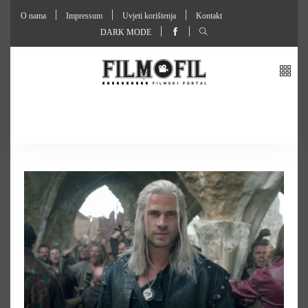
O nama
Impressum
Uvjeti korištenja
Kontakt
DARK MODE