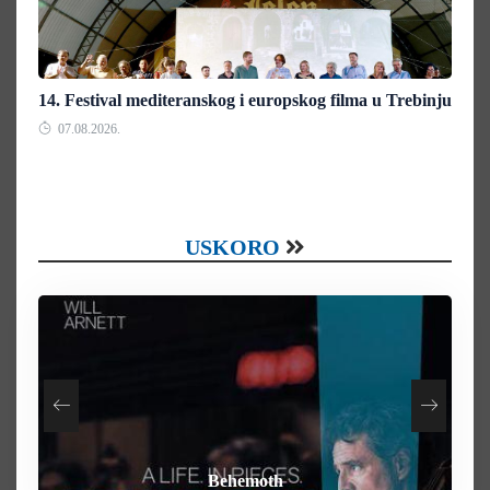
14. Festival mediteranskog i europskog filma u Trebinju
07.08.2026.
USKORO
How To Rob A Bank
Heart of the Beast
By Any Means
Behemoth