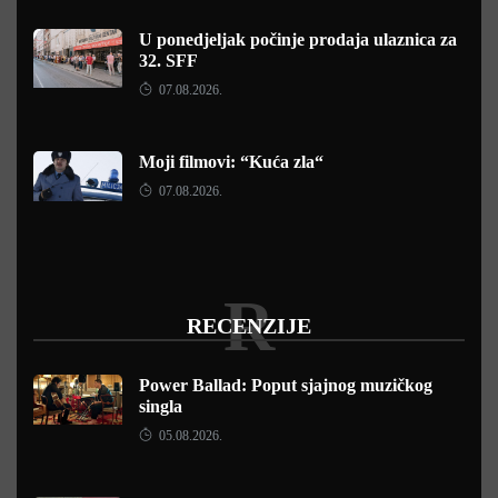
U ponedjeljak počinje prodaja ulaznica za
32. SFF
07.08.2026.
Moji filmovi: “Kuća zla“
07.08.2026.
R
RECENZIJE
Power Ballad: Poput sjajnog muzičkog
singla
05.08.2026.