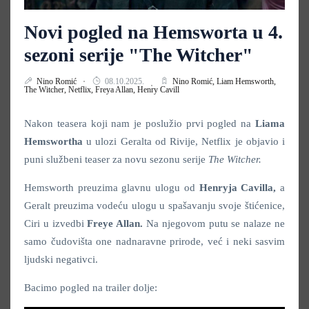
Novi pogled na Hemsworta u 4.
sezoni serije "The Witcher"
Nino Romić
08.10.2025.
Nino Romić,
Liam Hemsworth,
The Witcher,
Netflix,
Freya Allan,
Henry Cavill
Nakon teasera koji nam je poslužio prvi pogled na
Liama
Hemswortha
u ulozi Geralta od Rivije, Netflix je objavio i
puni službeni teaser za novu sezonu serije
The Witcher.
Hemsworth preuzima glavnu ulogu od
Henryja Cavilla,
a
Geralt preuzima vodeću ulogu u spašavanju svoje štićenice,
Ciri u izvedbi
Freye Allan.
Na njegovom putu se nalaze ne
samo čudovišta one nadnaravne prirode, već i neki sasvim
ljudski negativci.
Bacimo pogled na trailer dolje: