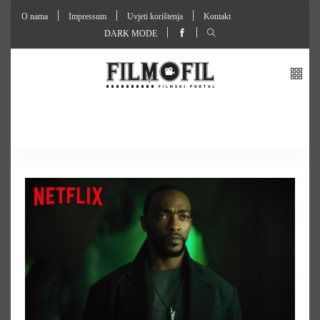
O nama
Impressum
Uvjeti korištenja
Kontakt
DARK MODE