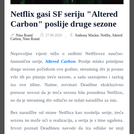
Netflix gasi SF seriju "Altered
Carbon" poslije druge sezone
Nino Romić
27.08.2020.
Anthony Mackie,
Netflix,
Altered
Carbon,
Nino Romić
Nepovoljne vijesti stižu o sudbini Netflixove naučno-
fantastične serije,
Altered Carbon
.
Poslije mlako primljene
druge sezone početkom ove godine, streaming div je postao
vrlo tih po pitanju treće sezone, a sada saznajemo i razlog
iza ove tišine. Naime, novinari Deadline ekskluzivno
prenose novost da je treća sezona bila ponuđena Netflixu,
no da je streaming div odlučio ne izdati narudžbu za istu.
Bez narudžbe od strane Netflixa kao nositelja serije, treća
sezona ne može ući u realizaciju, a serija je s time ugašena.
Izvori poznati Deadlineu navode da iza odluke ne stoji