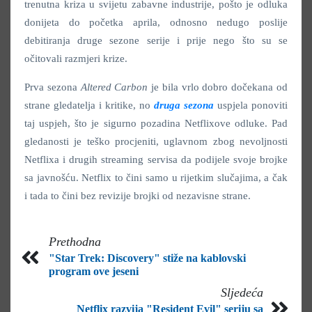
trenutna kriza u svijetu zabavne industrije, pošto je odluka
donijeta do početka aprila, odnosno nedugo poslije
debitiranja druge sezone serije i prije nego što su se
očitovali razmjeri krize.
Prva sezona
Altered Carbon
je bila vrlo dobro dočekana od
strane gledatelja i kritike, no
druga sezona
uspjela ponoviti
taj uspjeh, što je sigurno pozadina Netflixove odluke. Pad
gledanosti je teško procjeniti, uglavnom zbog nevoljnosti
Netflixa i drugih streaming servisa da podijele svoje brojke
sa javnošću. Netflix to čini samo u rijetkim slučajima, a čak
i tada to čini bez revizije brojki od nezavisne strane.
Prethodna
"Star Trek: Discovery" stiže na kablovski
program ove jeseni
Sljedeća
Netflix razvija "Resident Evil" seriju sa