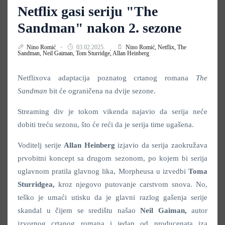
Netflix gasi seriju "The
Sandman" nakon 2. sezone
Nino Romić
03.02.2025.
Nino Romić,
Netflix,
The
Sandman,
Neil Gaiman,
Tom Sturridge,
Allan Heinberg
Netflixova adaptacija poznatog crtanog romana
The
Sandman
bit će ograničena na dvije sezone.
Streaming div je tokom vikenda najavio da serija neće
dobiti treću sezonu, što će reći da je serija time ugašena.
Voditelj serije
Allan Heinberg
izjavio da serija zaokružava
prvobitni koncept sa drugom sezonom, po kojem bi serija
uglavnom pratila glavnog lika, Morpheusa u izvedbi
Toma
Sturridgea,
kroz njegovo putovanje carstvom snova. No,
teško je umaći utisku da je glavni razlog gašenja serije
skandal u čijem se središtu našao
Neil Gaiman,
autor
izvornog crtanog romana i jedan od producenata iza