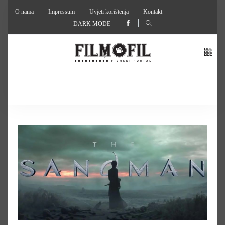
O nama
Impressum
Uvjeti korištenja
Kontakt
DARK MODE