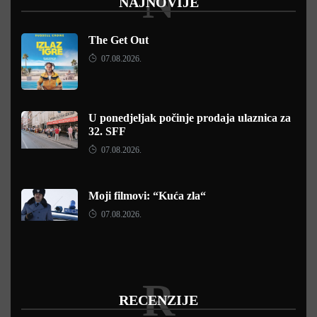
N
NAJNOVIJE
The Get Out
07.08.2026.
U ponedjeljak počinje prodaja ulaznica za
32. SFF
07.08.2026.
Moji filmovi: “Kuća zla“
07.08.2026.
R
RECENZIJE