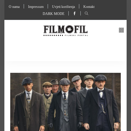
O nama
Impressum
Uvjeti korištenja
Kontakt
DARK MODE