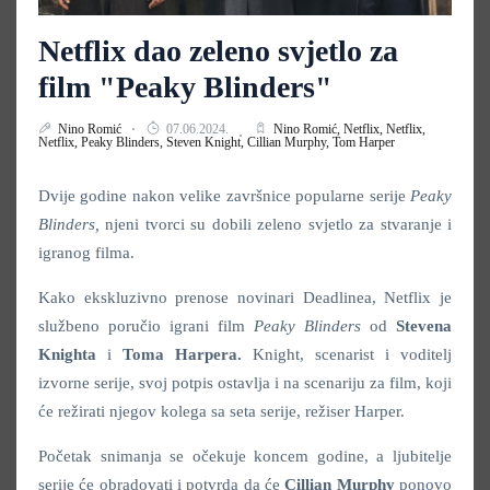
Netflix dao zeleno svjetlo za
film "Peaky Blinders"
Nino Romić
07.06.2024.
Nino Romić,
Netflix,
Netflix,
Netflix,
Peaky Blinders,
Steven Knight,
Cillian Murphy,
Tom Harper
Dvije godine nakon velike završnice popularne serije
Peaky
Blinders,
njeni tvorci su dobili zeleno svjetlo za stvaranje i
igranog filma.
Kako ekskluzivno prenose novinari Deadlinea, Netflix je
službeno poručio igrani film
Peaky Blinders
od
Stevena
Knighta
i
Toma Harpera.
Knight, scenarist i voditelj
izvorne serije, svoj potpis ostavlja i na scenariju za film, koji
će režirati njegov kolega sa seta serije, režiser Harper.
Početak snimanja se očekuje koncem godine, a ljubitelje
serije će obradovati i potvrda da će
Cillian Murphy
ponovo