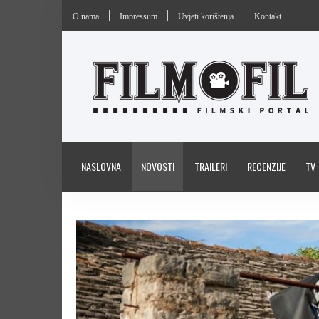
O nama
Impressum
Uvjeti korištenja
Kontakt
NASLOVNA
NOVOSTI
TRAILERI
RECENZIJE
TV