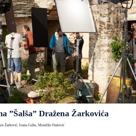
lma ”Šalša” Dražena Žarkovića
en Žarković,
Ivana Gulin,
Momčilo Otašević