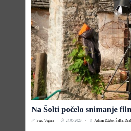
Na Šolti počelo snimanje fi
Sead Vegara
24.05.2023.
Adnan Džebo,
Šalša,
Draž