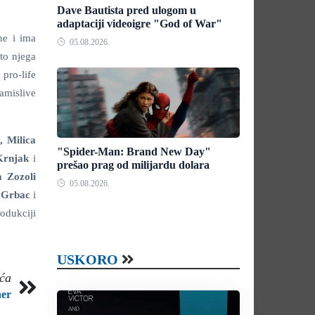
Dave Bautista pred ulogom u
adaptaciji videoigre "God of War"
ne i ima
05.08.2026.
to njega
 pro-life
amislive
, Milica
"Spider-Man: Brand New Day"
 Krnjak
i
prešao prag od milijardu dolara
a Zozoli
05.08.2026.
a Grbac
i
odukciji
USKORO
eća
ner