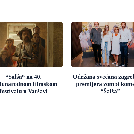
“Šalša“ na 40.
Održana svečana zagre
unarodnom filmskom
premijera zombi kome
festivalu u Varšavi
“Šalša”