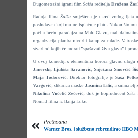
Dugometražni igrani film
Šalša
reditelja
Dražena Žar
Radnja filma
Šalša
smještena je usred vrelog ljeta u
poslodavca koji mu ne isplaćuje platu. Nakon što mu
poći u berbu paradajza na Malu Glavu, mali dalmatinsk
organizacija planira otvoriti kamp za mlade. Vatrosl
stvari od kojih će morati "spašavati živu glavu" i prona
U ovoj komediji s elementima horora glavnu ulogu 
Janevski, Ljubiša Savanović, Snježana Sinovčić Š
Maja Todorović
. Direktor fotografije je
Saša Petko
Vargović
, slikarica maske
Jasmina Lilić
, a snimatelj
Nikolina Vučetić Zečević
, dok je koproducent Saša 
Nomad filma iz Banja Luke.
Prethodna
Warner Bros. i službeno rebrendirao HBO 