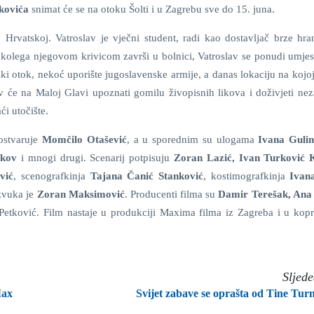
kovića
snimat će se na otoku Šolti i u Zagrebu sve do 15. juna.
 Hrvatskoj. Vatroslav je vječni student, radi kao dostavljač brze hra
 kolega njegovom krivicom završi u bolnici, Vatroslav se ponudi umjes
i otok, nekoć uporište jugoslavenske armije, a danas lokaciju na kojoj
av će na Maloj Glavi upoznati gomilu živopisnih likova i doživjeti nez
ći utočište.
ostvaruje
Momčilo Otašević
, a u sporednim su ulogama
Ivana Gulin
iškov
i mnogi drugi. Scenarij potpisuju
Zoran Lazić, Ivan Turković
vić
, scenografkinja
Tajana Čanić Stanković
, kostimografkinja
Ivan
 zvuka je
Zoran Maksimović
. Producenti filma su
Damir Terešak, An
Petković. Film nastaje u produkciji Maxima filma iz Zagreba i u kopr
Sljed
Max
Svijet zabave se oprašta od Tine Tur