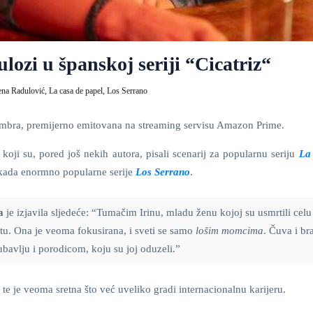
lozi u španskoj seriji “Cicatriz“
ena Radulović,
La casa de papel,
Los Serrano
tembra, premijerno emitovana na streaming servisu Amazon Prime.
, koji su, pored još nekih autora, pisali scenarij za popularnu seriju
La
nekada enormno popularne serije
Los Serrano
.
a
je izjavila sljedeće: “Tumačim Irinu, mladu ženu kojoj su usmrtili celu
etu. Ona je veoma fokusirana, i sveti se samo
lošim momcima
. Čuva i br
ubavlju i porodicom, koju su joj oduzeli.”
 te je veoma sretna što već uveliko gradi internacionalnu karijeru.