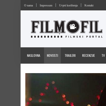
O nama
Impressum
Uvjeti korištenja
Kontakt
NASLOVNA
NOVOSTI
TRAILERI
RECENZIJE
TV