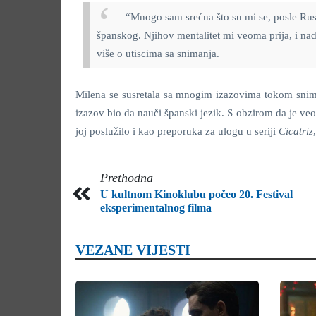
“Mnogo sam srećna što su mi se, posle Rusije
španskog. Njihov mentalitet mi veoma prija, i na
više o utiscima sa snimanja.
Milena se susretala sa mnogim izazovima tokom snimanj
izazov bio da nauči španski jezik. S obzirom da je veom
joj poslužilo i kao preporuka za ulogu u seriji
Cicatriz
Prethodna
U kultnom Kinoklubu počeo 20. Festival
eksperimentalnog filma
VEZANE VIJESTI