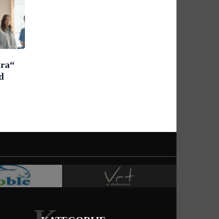
ira“
d