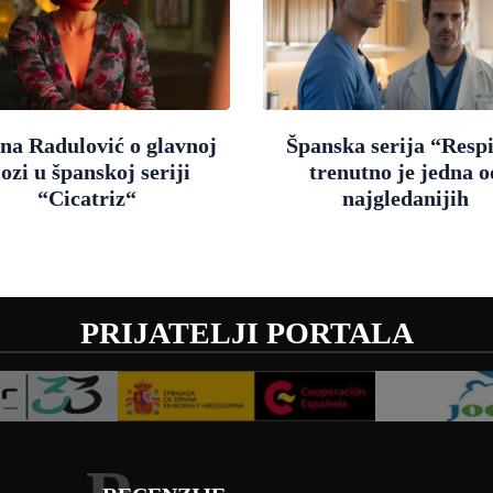
na Radulović o glavnoj
Španska serija “Resp
lozi u španskoj seriji
trenutno je jedna o
“Cicatriz“
najgledanijih
PRIJATELJI PORTALA