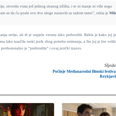
, otvorila vrata još jednog stranog tržišta, i to ni manje ni više nego
dam se da ću posle ove dve uloge nastaviti sa radom tamo”, rekla je
Mil
a serije, ali ih je uspjela veoma lako prebroditi. Rekla je kako joj j
a lako naučila ruski jezik zbog potreba snimanja, a što joj je bio veliki
, profesionalno je “prebrodila” i ovaj
jezički
izazov.
Sljed
Počinje Međunarodni filmski festiva
Reykjav