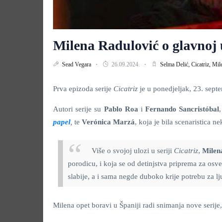
Milena Radulović o glavnoj u
Sead Vegara
26.09.2024.
Selma Delić,
Cicatriz,
Mil
Prva epizoda serije
Cicatriz
je u ponedjeljak, 23. sep
Autori serije su
Pablo Roa
i
Fernando Sancristóbal
papel
,
te
Verónica Marzá
, koja je bila scenaristica 
Više o svojoj ulozi u seriji
Cicatriz
,
Milen
porodicu, i koja se od detinjstva priprema za osv
slabije, a i sama negde duboko krije potrebu za lj
Milena opet boravi u Španiji radi snimanja nove serije,