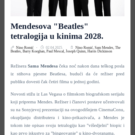
Mendesova "Beatles"
tetralogija u kinima 2028.
Nino Romić
02.04.2025.
Nino Romić,
Sam Mendes,
The
Beatles,
Barry Koeghan,
Paul Mescal,
Joseph Quinn,
Harris Dickinson
Režisera
Sama Mendesa
čeka noć nakon dana teškog posla
iz stihova pjesme Beatlesa, budući da će režiser pred
publiku dovesti čak četiri filma u jednoj godini.
Novosti stižu iz Las Vegasa o filmskom biografskom serijalu
koji priprema Mendes. Režiser i članovi postave učestvovali
su na Sonyjevoj prezentaciji na ovogodišnjem CinemaConu,
okupljanju distributera i kino-prikazivača, a Mendes je
tokom iste opisao svoju tetralogiju kao "višedjelni" biopic i
kao prvo iskustvo za "bingeovanje" u kino-dvoranama.