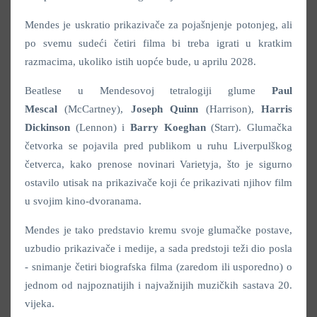
Mendes je uskratio prikazivače za pojašnjenje potonjeg, ali
po svemu sudeći četiri filma bi treba igrati u kratkim
razmacima, ukoliko istih uopće bude, u aprilu 2028.
Beatlese u Mendesovoj tetralogiji glume
Paul
Mescal
(McCartney),
Joseph Quinn
(Harrison),
Harris
Dickinson
(Lennon) i
Barry Koeghan
(Starr). Glumačka
četvorka se pojavila pred publikom u ruhu Liverpulškog
četverca, kako prenose novinari Varietyja, što je sigurno
ostavilo utisak na prikazivače koji će prikazivati njihov film
u svojim kino-dvoranama.
Mendes je tako predstavio kremu svoje glumačke postave,
uzbudio prikazivače i medije, a sada predstoji teži dio posla
- snimanje četiri biografska filma (zaredom ili usporedno) o
jednom od najpoznatijih i najvažnijih muzičkih sastava 20.
vijeka.