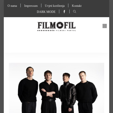
O nama
Impressum
Uvjeti korištenja
Kontakt
DARK MODE