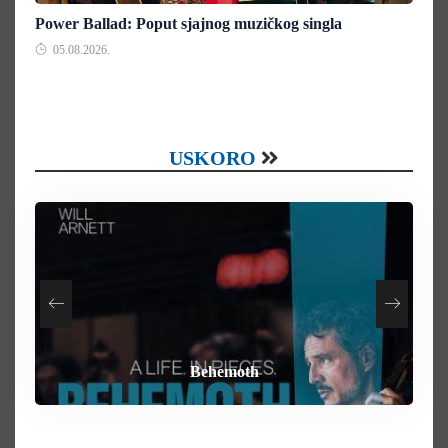
Power Ballad: Poput sjajnog muzičkog singla
05.08.2026.
USKORO
How To Rob A Bank
Heart of the Beast
By Any Means
Behemoth