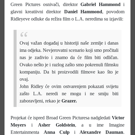
Green Pictures osnivači, direktor
Gabriel Hammond
i
glavni kreatiivni direktor
Daniel Hammond
, povodom
Ridleyeve odluke da režira film o L.A. neredima su izjavili:
Ovaj važan događaj u historiji naše zemlje i danas
ima odjeka. Nevjerovatni scenario koji smo pročitali
nas je zadivio i znamo da će film biti odličan.
Ovako nešto je i razlog zašto smo pokrenuli filmsku
kompaniju. Da bi proizvodili filmove kao što je
ovaj.
John Ridley će ovim ostvarenjem pokazati svijetu
zašto L.A. neredi ne mogu i ne smiju biti
zaboravljeni, rekao je
Grazer.
Projekat će ispred Broad Green Picturesa nadgledati
Victor
Moyers
i
Asher Goldstein
, a u ime Imagine
Entertainmenta
Anna Culp
i
Alexandre Dauman
.