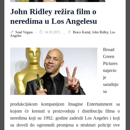
John Ridley režira film o
neredima u Los Angelesu
Sead Vegara
14.10.2015.
Braco Kartal,
John Ridley,
Los
Angeles
Broad
Green
Pictures
najavio
je
saradnju
sa
produkcijskom kompanijom Imagine Entertainment sa
kojom će krenuti u proizvodnju i distribuciju filma o
neredima koji su 1992. godine zadesili Los Angeles i koji
su doveli do ogromnih promjena u strukturi policije ove