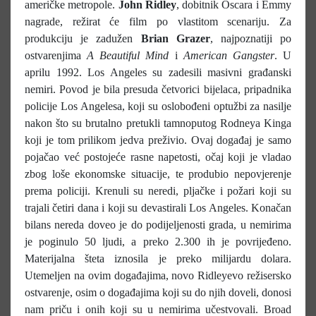
američke metropole.
John Ridley
, dobitnik Oscara i Emmy
nagrade, režirat će film po vlastitom scenariju. Za
produkciju je zadužen
Brian Grazer
, najpoznatiji po
ostvarenjima
A Beautiful Mind
i
American Gangster
. U
aprilu 1992. Los Angeles su zadesili masivni građanski
nemiri. Povod je bila presuda četvorici bijelaca, pripadnika
policije Los Angelesa, koji su oslobođeni optužbi za nasilje
nakon što su brutalno pretukli tamnoputog Rodneya Kinga
koji je tom prilikom jedva preživio. Ovaj događaj je samo
pojačao već postojeće rasne napetosti, očaj koji je vladao
zbog loše ekonomske situacije, te produbio nepovjerenje
prema policiji. Krenuli su neredi, pljačke i požari koji su
trajali četiri dana i koji su devastirali Los Angeles. Konačan
bilans nereda doveo je do podijeljenosti grada, u nemirima
je poginulo 50 ljudi, a preko 2.300 ih je povrijeđeno.
Materijalna šteta iznosila je preko milijardu dolara.
Utemeljen na ovim događajima, novo Ridleyevo režisersko
ostvarenje, osim o događajima koji su do njih doveli, donosi
nam priču i onih koji su u nemirima učestvovali. Broad