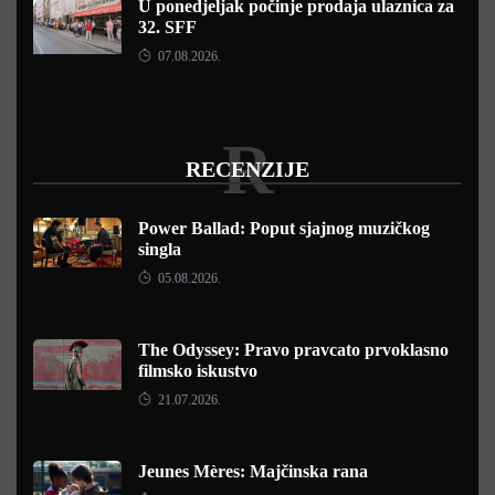
U ponedjeljak počinje prodaja ulaznica za
32. SFF
07.08.2026.
R
RECENZIJE
Power Ballad: Poput sjajnog muzičkog
singla
05.08.2026.
The Odyssey: Pravo pravcato prvoklasno
filmsko iskustvo
21.07.2026.
Jeunes Mères: Majčinska rana