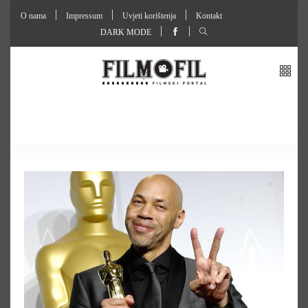
O nama
Impressum
Uvjeti korištenja
Kontakt
DARK MODE