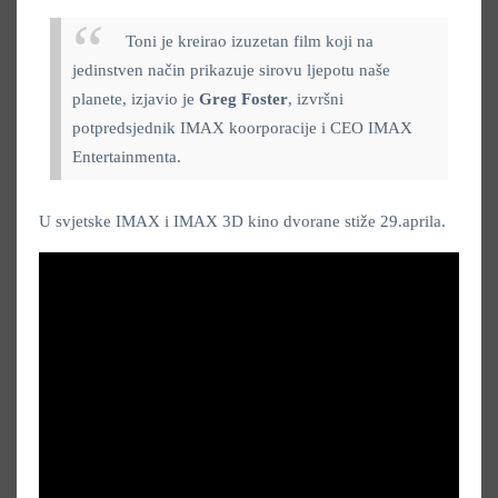
Toni je kreirao izuzetan film koji na
jedinstven način prikazuje sirovu ljepotu naše
planete, izjavio je
Greg Foster
, izvršni
potpredsjednik IMAX koorporacije i CEO IMAX
Entertainmenta.
U svjetske IMAX i IMAX 3D kino dvorane stiže 29.aprila.