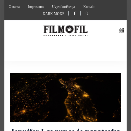
O nama
Impressum
Uvjeti korištenja
Kontakt
DARK MODE