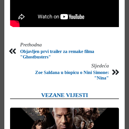
Prethodna
Objavljen prvi trailer za remake filma
"Ghostbusters"
Sljedeća
Zoe Saldana u biopicu o Nini Simone:
"Nina"
VEZANE VIJESTI