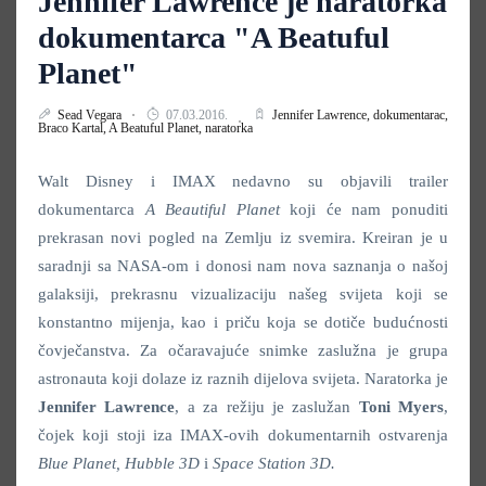
Jennifer Lawrence je naratorka
dokumentarca "A Beatuful
Planet"
Sead Vegara
07.03.2016.
Jennifer Lawrence,
dokumentarac,
Braco Kartal,
A Beatuful Planet,
naratorka
Walt Disney i IMAX nedavno su objavili trailer
dokumentarca
A Beautiful Planet
koji će nam ponuditi
prekrasan novi pogled na Zemlju iz svemira. Kreiran je u
saradnji sa NASA-om i donosi nam nova saznanja o našoj
galaksiji, prekrasnu vizualizaciju našeg svijeta koji se
konstantno mijenja, kao i priču koja se dotiče budućnosti
čovječanstva. Za očaravajuće snimke zaslužna je grupa
astronauta koji dolaze iz raznih dijelova svijeta. Naratorka je
Jennifer Lawrence
, a za režiju je zaslužan
Toni Myers
,
čojek koji stoji iza IMAX-ovih dokumentarnih ostvarenja
Blue Planet, Hubble 3D
i
Space Station 3D.