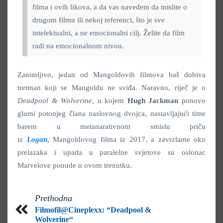
filma i ovih likova, a da vas navedem da mislite o
drugom filmu ili nekoj referenci, što je sve
intelektualni, a ne emocionalni cilj. Želite da film
radi na emocionalnom nivou.
Zanimljivo, jedan od Mangoldovih filmova baš dobiva
tretman koji se Mangoldu ne sviđa. Naravno, riječ je o
Deadpool & Wolverine,
u kojem
Hugh Jackman
ponovo
glumi potonjeg člana naslovnog dvojca, nastavljajući time
barem u metanarativnom smislu priču
iz
Logan
,
Mangoldovog filma iz 2017, a zavrzlame oko
prelazaka i upada u paralelne svjetove su oslonac
Marvelove ponude u ovom trenutku.
Prethodna
Filmofil@Cineplexx: “Deadpool &
Wolverine“