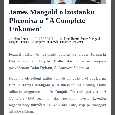
James Mangold o izostanku
Pheonixa u "A Complete
Unknown"
Nino Romić
25.07.2024.
Nino Romić,
James Mangold,
Joaquin Phoenix,
A Complete Unknown,
Timothée Chalamet
Poznati režiser je razjasnio odluku da ulogu
Johnnyja
Casha
dodijeli
Boydu Holbrooku
u svom biopicu
posvećenom
Bobu Dylanu,
A Complete Unknown.
Nedavno objavljeni trailer nam je ponudio prvi pogled na
film, a
James Mangold
je u intervjuu za Rolling Stone
odbacio mogućnost da će
Joaquin Phoenix
pojaviti u
A
Complete Unknown
i tako ponoviti svoju izvedbu
legendarnog muzičara iz
Walk the Line,
koji je Mangold
također režirao.