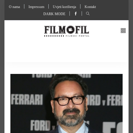
O nama
Impressum
Uvjeti korištenja
Kontakt
DARK MODE