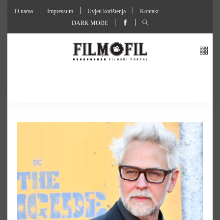
O nama
Impressum
Uvjeti korištenja
Kontakt
DARK MODE