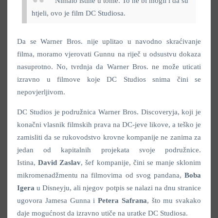
Nimalo istine u tome. To ne bi mogli i da su
htjeli, ovo je film DC Studiosa.
Da se Warner Bros. nije uplitao u navodno skraćivanje
filma, moramo vjerovati Gunnu na riječ u odsustvu dokaza
nasuprotno. No, tvrdnja da Warner Bros. ne može uticati
izravno u filmove koje DC Studios snima čini se
nepovjerljivom.
DC Studios je podružnica Warner Bros. Discoveryja, koji je
konačni vlasnik filmskih prava na DC-jeve likove, a teško je
zamisliti da se rukovodstvo krovne kompanije ne zanima za
jedan od kapitalnih projekata svoje podružnice.
Istina,
David Zaslav
,
šef kompanije, čini se manje sklonim
mikromenadžmentu na filmovima od svog pandana,
Boba
Igera
u Disneyju, ali njegov potpis se nalazi na dnu stranice
ugovora Jamesa Gunna i
Petera Safrana
,
što mu svakako
daje mogućnost da izravno utiče na uratke DC Studiosa.