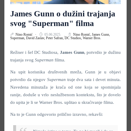
James Gunn o dužini trajanja
svog "Superman" filma
Nino Romić
05.06.2025.
Nino Romić,
James Gunn,
Superman,
David Zaslav,
Peter Safran,
DC Studios,
Warner Bros.
Režiser i šef DC Studiosa,
James Gunn
,
potvrdio je dužinu
trajanja svog
Superman
filma.
Na upit korisnika društvenih mreža, Gunn je u objavi
potvrdio da njegov
Superman
traje dva sata i devet minuta.
Navedena minutaža je kraća od one koja se spominjala
ranije, doduše u vrlo neslužbenom kontekstu, što je dovelo
do upita je li se Warner Bros. uplitao u skraćivanje filma.
Na to je Gunn odgovorio prilično izravno, rekavši: