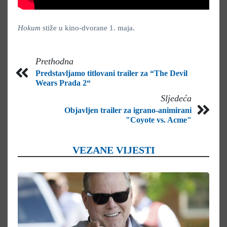
Hokum
stiže u kino-dvorane 1. maja.
Prethodna
Predstavljamo titlovani trailer za “The Devil
Wears Prada 2“
Sljedeća
Objavljen trailer za igrano-animirani
"Coyote vs. Acme"
VEZANE VIJESTI