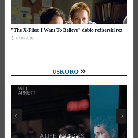
"The X-Files: I Want To Believe" dobio režiserski rez
07.08.2026.
USKORO
How To Rob A Bank
Heart of the Beast
By Any Means
Behemoth