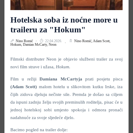
Hotelska soba iz noćne more u
traileru za "Hokum"
Nino Romić
22.04.2026.
Nino Romić,
Adam Scott,
Hokum,
Damian McCarty,
Neon
Filmski distributer Neon je objavio službeni trailer za svoj
novi film strave i užasa,
Hokum.
Film u režiji
Damiana McCartyja
prati posjetu pisca
(Adam Scott)
malom hotelu u slikovitom kutku Irske, iza
čijih zidova djeluju nečiste sile. Premda je došao sa ciljem
da ispuni zadnju želju svojih preminulih roditelja, pisac će u
jednoj hotelskoj sobi umjesto spokoja i odmora pronaći
nadahnuće za svoje sljedeće djelo.
Bacimo pogled na trailer dolje: