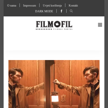
O nama
Impressum
Uvjeti korištenja
Kontakt
DARK MODE