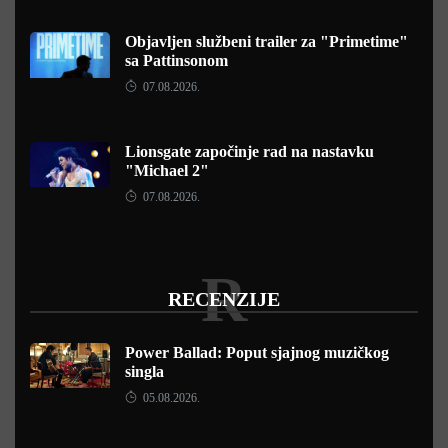
Objavljen službeni trailer za "Primetime"
sa Pattinsonom
07.08.2026.
Lionsgate započinje rad na nastavku
"Michael 2"
07.08.2026.
R
RECENZIJE
Power Ballad: Poput sjajnog muzičkog
singla
05.08.2026.