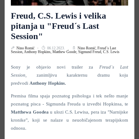
Freud, C.S. Lewis i velika
pitanja u "Freud´s Last
Session"
Nino Romić
06.12.2023.
Nino Romić,
Freud´s Last
Session,
Anthony Hopkins,
Matthew Goode,
Sigmund Freud,
C.S. Lewis
Sony je objavio novi trailer za
Freud´s Last
Session,
zanimljivu karakternu dramu koju
predvodi
Anthony Hopkins.
Premisa filma spaja poznatog psihologa i tek nešto manje
poznatog pisca - Sigmunda Freuda u izvedbi Hopkinsa, te
Matthewa Goodea
u ulozi C.S. Lewisa, pera iza "Narnijske
kronike", koji se nalaze u neuobičajenom terapijskom
odnosu.