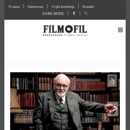
O nama
Impressum
Uvjeti korištenja
Kontakt
DARK MODE