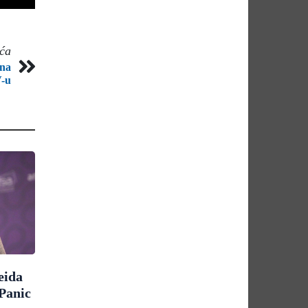
eća
 na
-u
eida
Panic