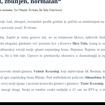
d, zbunjen, normalan“
en normalan,
Tre Vllaznit,
Tri brata,
Ilir Tafa,
Feđa Isović
rije
Lud, zbunjen, normalan
prošle godine je počela sa emitiranjem n
 u prevodu znači
Tri brata
.
ića
. Zaplet je ostao gotovo isti, no sa izmjenom likova, njihovih funk
vnim ulogama gledamo već poznato lice s Kosova
Ilira Tafu
, kojeg iz o
lbanskoj verziji serije glumi najstarijeg brata, Bajrama. Bajram se pr
, što u biti nije. Upravo to predstavlja okosnicu u dramaturgiji iz e
kosovski mladi glumac
Valmir Krasniqi
, koji utjelovljuje lik Besima, t
oji igra najmlađeg brata Blinija. Pod rediteljskom palicom
Shkumbina Is
 ovoj seriji igraju i poznati kosovski glumci i glumice:
Teute Krasniqi
,
 mnogi drugi. Serija se emitira svake nedjelje u 21 sat, na ATV-u, a m