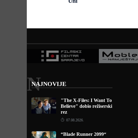
Uni
N
NAJNOVIJE
"The X-Files: I Want To
Believe" dobio režiserski
rez
07.08.2026.
“Blade Runner 2099“