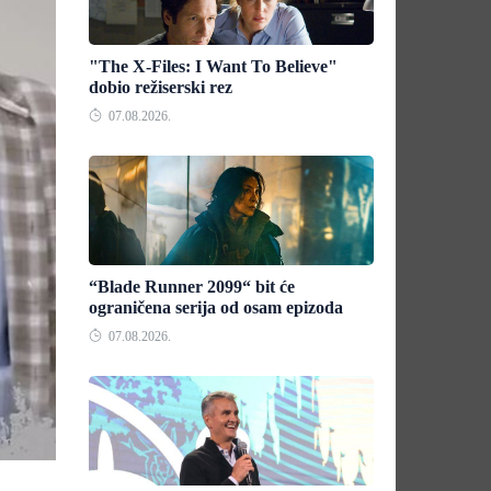
"The X-Files: I Want To Believe"
dobio režiserski rez
07.08.2026.
“Blade Runner 2099“ bit će
ograničena serija od osam epizoda
07.08.2026.