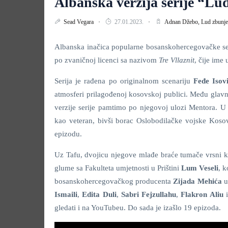
Albanska verzija serije “Lu
Sead Vegara
27.01.2023.
Adnan Džebo,
Lud zbunj
Albanska inačica popularne bosanskohercegovačke se
po zvaničnoj licenci sa nazivom
Tre Vllaznit
, čije ime
Serija je rađena po originalnom scenariju
Feđe Isov
atmosferi prilagođenoj kosovskoj publici. Među gla
verzije serije pamtimo po njegovoj ulozi Mentora. U a
kao veteran, bivši borac Oslobodilačke vojske Kosova
epizodu.
Uz Tafu, dvojicu njegove mlađe braće tumače vrsni 
glume sa Fakulteta umjetnosti u Prištini
Lum Veseli
, k
bosanskohercegovačkog producenta
Zijada Mehića
u
Ismaili
,
Edita Duli
,
Sabri Fejzullahu
,
Flakron Aliu
i
gledati i na YouTubeu. Do sada je izašlo 19 epizoda.