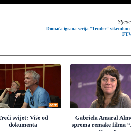
Sljed
Domaća igrana serija “Tender“ vikendom
FTV
Treći svijet: Više od
Gabriela Amaral Alm
dokumenta
sprema remake filma “