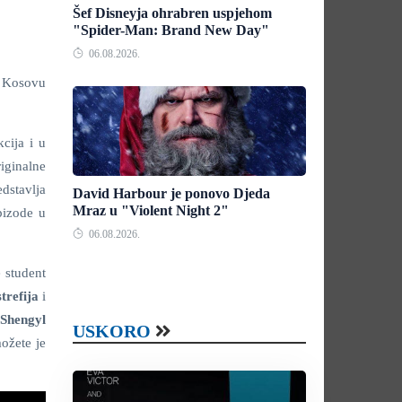
Šef Disneyja ohrabren uspjehom
"Spider-Man: Brand New Day"
06.08.2026.
a Kosovu
cija i u
riginalne
edstavlja
David Harbour je ponovo Djeda
Mraz u "Violent Night 2"
pizode u
06.08.2026.
e student
trefija
i
Shengyl
USKORO
ožete je