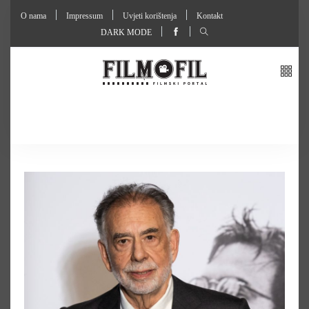
O nama
Impressum
Uvjeti korištenja
Kontakt
DARK MODE