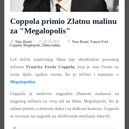
Coppola primio Zlatnu malinu
za "Megalopolis"
Nino Romić
03.03.2025.
Nino Romić,
Francis Ford
Coppola,
Megalopolis,
Zlatna malina
Loš doček najskorijeg filma nije obeshrabrio poznatog
režisera
Francisa Forda Coppolu,
koji je stao čvrsto uz
svoje djelo, uprkos svemu što je rečeno i napisano o
Megalopolisu
.
Coppola je nedavno nagrađen Zlatnom malinom
za
najgoreg režisera za svoj rad na filmu
Megalopolis,
što je
režiser primio u dobrom duhu i sa daškom humora. Coppola
se osvrnuo na nagradu na društvenim mrežama rekavši: