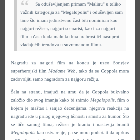
Sa oduševljenjem primam "Malinu" u toliko
važnih kategorija za "Megalopolis" i oduševljen sam
time što imam jedinstvenu čast biti nominiran kao
najgori režiser, najgori scenarist, kao i za najgori
film u času kada malo ko ima hrabrost ići nasuprot
vladajućih trendova u suvremenom filmu.
Nagradu za najgori film na koncu je uzeo Sonyjev
superherojski film
Madame Web,
tako da se Coppola mora
zadovoljiti samo nagradom za najgoru režiju.
Šalu na stranu, imajući na umu da je Coppola bukvalno
založio dio svog imanja kako bi snimio
Megalopolis,
film o
kojem je maštao i sanjao decenijama, njegova reakcija na
nagradu ide u prilog njegovoj ličnosti i smislu za humor. Što
se tiče samog filma, režiser je branio i nastavlja braniti
Megalopolis
kao ostvarenje, pa se mora podcrtati da uprkos