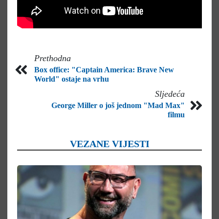
Prethodna
Box office: "Captain America: Brave New
World" ostaje na vrhu
Sljedeća
George Miller o još jednom "Mad Max"
filmu
VEZANE VIJESTI