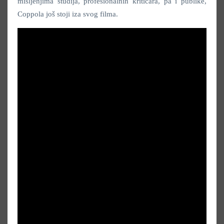
mišljenjima studija, profesionalnih kritičara, pa i publike,
Coppola još stoji iza svog filma.