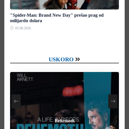
"Spider-Man: Brand New Day" prešao prag od
milijardu dolara
05.08.2026.
USKORO
How To Rob A Bank
Heart of the Beast
By Any Means
Behemoth