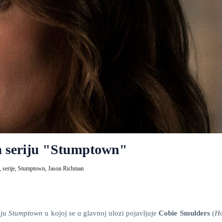
za seriju "Stumptown"
,
serije,
Stumptown,
Jason Richman
iju
Stumptown
u kojoj se u glavnoj ulozi pojavljuje
Cobie Smulders
(
Ho