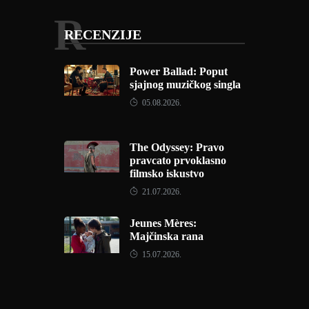
R
RECENZIJE
Power Ballad: Poput
sjajnog muzičkog singla
05.08.2026.
The Odyssey: Pravo
pravcato prvoklasno
filmsko iskustvo
21.07.2026.
Jeunes Mères:
Majčinska rana
15.07.2026.