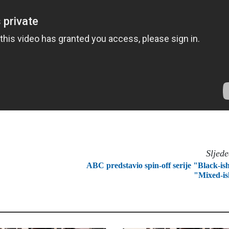
Sljed
ABC predstavio spin-off serije "Black-is
"Mixed-i