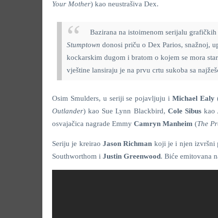
Your
Mother
) kao neustrašiva Dex.
Bazirana na istoimenom serijalu grafički
Stumptown
donosi priču o Dex Parios, snažnoj, u
kockarskim dugom i bratom o kojem se mora starat
vještine lansiraju je na prvu crtu sukoba sa najž
Osim Smulders, u seriji se pojavljuju i
Michael Ealy
Outlander
) kao Sue Lynn Blackbird,
Cole Sibus
kao 
osvajačica nagrade Emmy
Camryn Manheim
(
The Pr
Seriju je kreirao
Jason Richman
koji je i njen izvršn
Southworthom i
Justin Greenwood
. Biće emitovana 