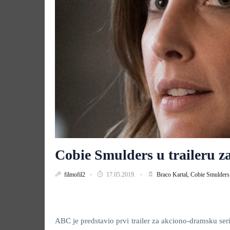
Cobie Smulders u traileru 
filmofil2
17.05.2019.
Braco Kartal,
Cobie Smulders
ABC je predstavio prvi trailer za akciono-dramsku ser