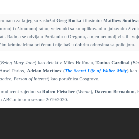
h romana za kojeg su zaslužni
Greg Rucka
i ilustrator
Matthew Southwo
pornoj i oštroumnoj ratnoj veteranki
sa komplikovanim ljubavnim život
i. Radnja se odvija u Portlandu u Oregonu, a njen neumoljivi stil i voj
ešćim kriminalcima pri čemu i nije baš u dobrim odnosima sa policijom.
(
Being Mary Jane
) kao detektiv Miles Hoffman,
Tantoo Cardinal
(
Bla
Ansel Parios,
Adrian Martinex
(
The Secret Life of Walter Mitty
) kao 
actice
,
Person of Interest
) kao poručnica Cosgrove.
i producent zajedno sa
Ruben Fleischer
(
Venom
),
Daveom Bernadom
,
na ABC-u tokom sezone 2019/2020.