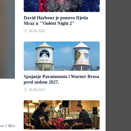
David Harbour je ponovo Djeda
Mraz u "Violent Night 2"
06.08.2026.
Spajanje Paramounta i Warner Brosa
pred sudom 2027.
06.08.2026.
w I Met