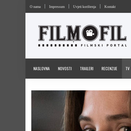
O nama
Impressum
Uvjeti korištenja
Kontakt
NASLOVNA
NOVOSTI
TRAILERI
RECENZIJE
TV