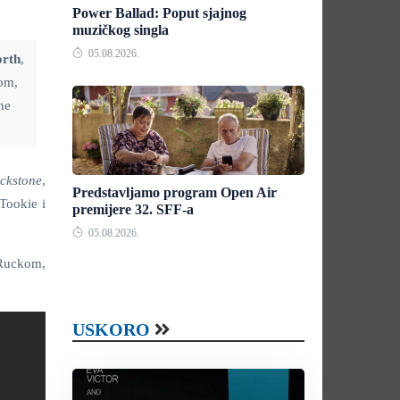
Power Ballad: Poput sjajnog
muzičkog singla
05.08.2026.
rth
,
om,
ne
ckstone
,
Predstavljamo program Open Air
Tookie i
premijere 32. SFF-a
05.08.2026.
 Ruckom,
USKORO