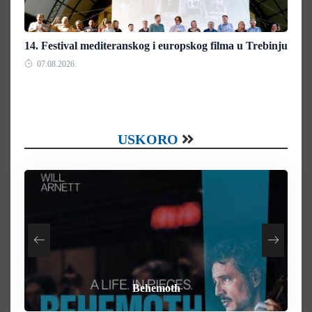
14. Festival mediteranskog i europskog filma u Trebinju
07.08.2026.
USKORO
How To Rob A Bank
Heart of the Beast
By Any Means
Behemoth