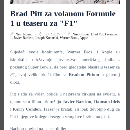
Brad Pitt za volanom Formule
1 u teaseru za "F1"
Nino Romić
11.02.2025.
Nino Romić,
Brad Pitt,
Formula
1,
Javier Bardem,
Joseph Kosinski,
Warner Bros.,
Apple
Slijedeći svoje konkurente, Warner Bros. i Apple su
iskoristili održavanje prvenstva američkog fudbala,
poznatog Super Bowla, da pred gledatelje plasiraju teaser za
F1,
svoj veliki trkaći film sa
Bradom Pittom
u glavnoj
ulozi.
Pitt sjeda za volan bolida u najbržem cirkusu na svijetu, a
njemu se u filmu pridružuju
Javier Bardem, Damson Idris
i
Kerry Condon.
Teaser je kratak, ali ipak dovoljno dug da
Pitt i njegove kolege dosegnu vrtoglave brzine na pisti.
Bacimo pogled na teaser dolje: