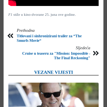
F1
stiže u kino-dvorane 25. juna ove godine.
Prethodna
Titlovani i sinhronizirani trailer za “The
Smurfs Movie“
Sljedeća
Cruise u teaseru za "Mission: Impossible -
The Final Reckoning"
VEZANE VIJESTI