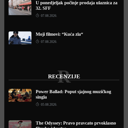
U ponedjeljak počinje prodaja ulaznica za
32. SFF
07.08.2026.
Moji filmovi: “Kuća zla“
07.08.2026.
R
RECENZIJE
Power Ballad: Poput sjajnog muzičkog
singla
05.08.2026.
The Odyssey: Pravo pravcato prvoklasno