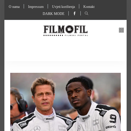
O nama
Impressum
Uvjeti korištenja
Kontakt
DARK MODE