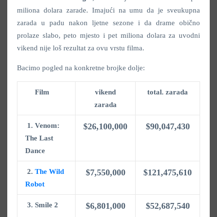
miliona dolara zarade. Imajući na umu da je sveukupna
zarada u padu nakon ljetne sezone i da drame obično
prolaze slabo, peto mjesto i pet miliona dolara za uvodni
vikend nije loš rezultat za ovu vrstu filma.
Bacimo pogled na konkretne brojke dolje:
Film
vikend
total. zarada
zarada
1. Venom:
$26,100,000
$90,047,430
The Last
Dance
2.
The Wild
$7,550,000
$121,475,610
Robot
3. Smile 2
$6,801,000
$52,687,540