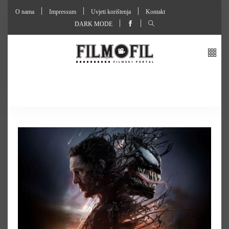
O nama
Impressum
Uvjeti korištenja
Kontakt
DARK MODE