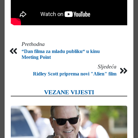
Prethodna
“Dan filma za mladu publiku“ u kinu
Meeting Point
Sljedeća
Ridley Scott priprema novi "Alien" film
VEZANE VIJESTI