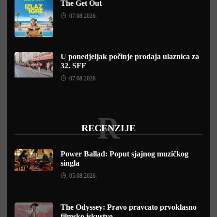
The Get Out
07.08.2026.
U ponedjeljak počinje prodaja ulaznica za
32. SFF
07.08.2026.
R
RECENZIJE
Power Ballad: Poput sjajnog muzičkog
singla
05.08.2026.
The Odyssey: Pravo pravcato prvoklasno
filmsko iskustvo