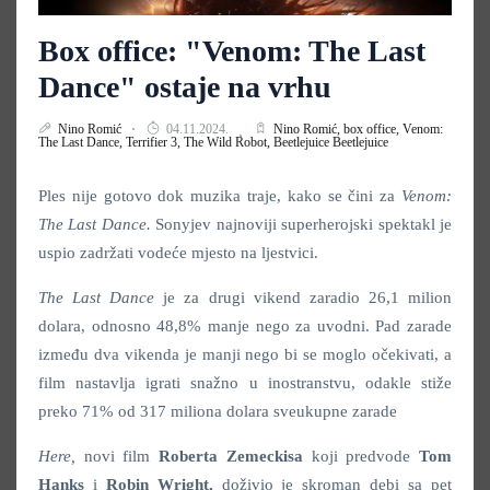
Box office: "Venom: The Last
Dance" ostaje na vrhu
Nino Romić
04.11.2024.
Nino Romić,
box office,
Venom:
The Last Dance,
Terrifier 3,
The Wild Robot,
Beetlejuice Beetlejuice
Ples nije gotovo dok muzika traje, kako se čini za
Venom:
The Last Dance.
Sonyjev najnoviji superherojski spektakl je
uspio zadržati vodeće mjesto na ljestvici.
The Last Dance
je za drugi vikend zaradio 26,1 milion
dolara, odnosno 48,8% manje nego za uvodni. Pad zarade
između dva vikenda je manji nego bi se moglo očekivati, a
film nastavlja igrati snažno u inostranstvu, odakle stiže
preko 71% od 317 miliona dolara sveukupne zarade
Here,
novi film
Roberta
Zemeckisa
koji predvode
Tom
Hanks
i
Robin Wright,
doživio je skroman debi sa pet