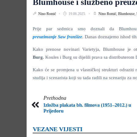
Blumhouse i službeno preuz
Nino Romić
19.06.2025.
Nino Romić,
Blumhouse,
Prije par sedmica smo doznali da Blumhous
preuzimanje Saw franšize
. Danas doznajemo ishod tih
Kako prenose novinari Varietyja, Blumhouse je o
Burg.
Koules i Burg su dijelili prava sa distributero
Kako će se promjena u vlasničkoj strukturi odraziti
studija i scenarista koji su tada radili na scenariju za n
Prethodna
Izložba plakata bh. filmova (1951–2012.) u
Prijedoru
VEZANE VIJESTI