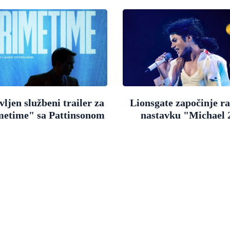
ljen službeni trailer za
Lionsgate započinje r
metime" sa Pattinsonom
nastavku "Michael 