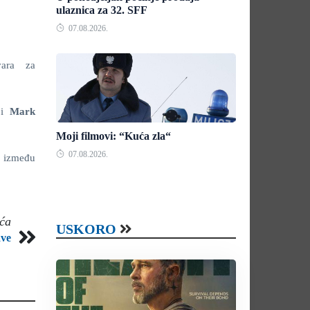
ulaznica za 32. SFF
07.08.2026.
vara za
s
i
Mark
Moji filmovi: “Kuća zla“
07.08.2026.
a između
eća
USKORO
ave