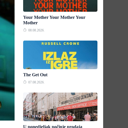
Your Mother Your Mother Your
Mother
08.08.2026.
The Get Out
07.08.2026.
U ponedjeljak počinje prodaja