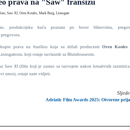
eo prava na "Saw" franšizu
Saw,
Saw XI,
Oren Koules,
Mark Burg,
Lionsgate
e, produkcijska kuća poznata po horor filmovima, prego
 pregovora.
tkupio prava na franšizu koja su držali producenti
Oren Koule
m Lionsgateom, koji ostaje suvlasnik sa Blumhouseom.
 na
Saw XI
(film koji je zastao sa razvojem nakon kreativnih razmiric
ovi unos), ostaje nam vidjeti.
Sljed
Adriatic Film Awards 2025: Otvorene prij