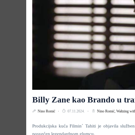
Billy Zane kao Brando u tra
Nino Romić
07.11.2024.
Nino Romić,
Waltzing wi
Produkcijska kuća Filmin´ Tahiti je objavila služben
posvećen legendardnom glumcu.