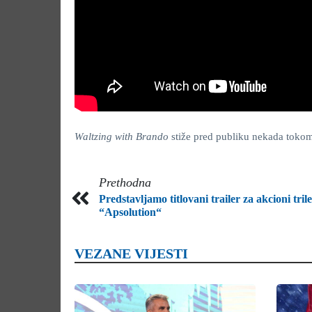
Waltzing with Brando
stiže pred publiku nekada toko
Prethodna
Predstavljamo titlovani trailer za akcioni tril
“Apsolution“
VEZANE VIJESTI