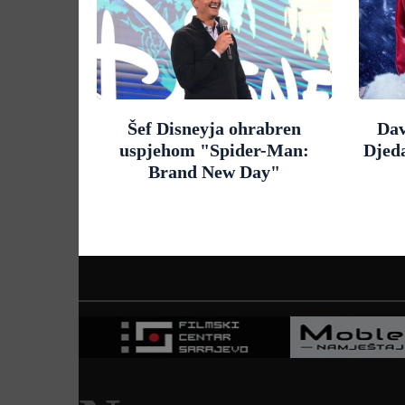
Šef Disneyja ohrabren
Dav
uspjehom "Spider-Man:
Djed
Brand New Day"