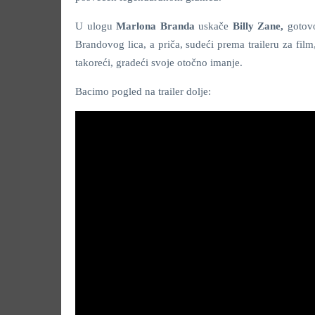
U ulogu
Marlona Branda
uskače
Billy Zane,
gotovo
Brandovog lica, a priča, sudeći prema traileru za fil
takoreći, gradeći svoje otočno imanje.
Bacimo pogled na trailer dolje: