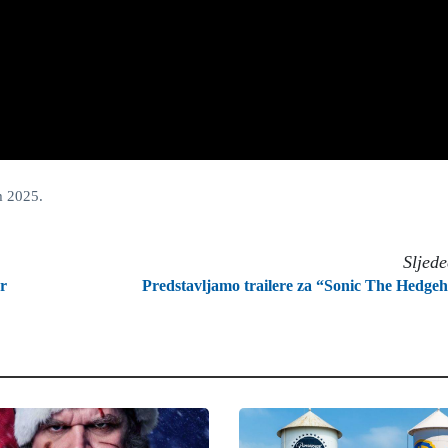
m 2025.
Sljed
er
Predstavljamo trailere za “Sonic The Hedge