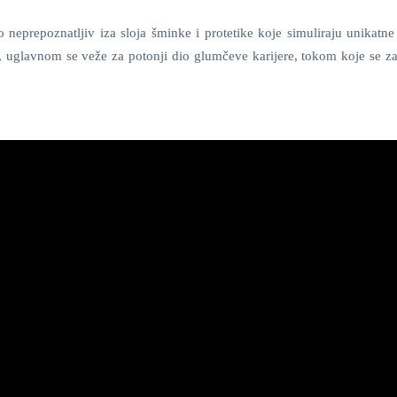
 neprepoznatljiv iza sloja šminke i protetike koje simuliraju unikatne
m, uglavnom se veže za potonji dio glumčeve karijere, tokom koje se za