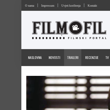
O nama
Impressum
Uvjeti korištenja
Kontakt
NASLOVNA
NOVOSTI
TRAILERI
RECENZIJE
TV