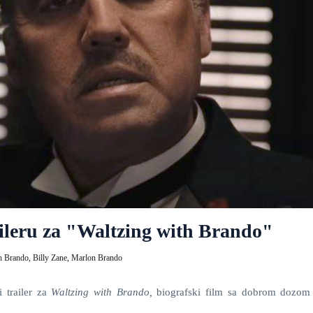
ileru za "Waltzing with Brando"
th Brando,
Billy Zane,
Marlon Brando
i trailer za
Waltzing with Brando,
biografski film sa dobrom dozo