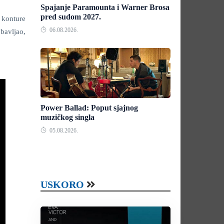
Spajanje Paramounta i Warner Brosa
pred sudom 2027.
 konture
06.08.2026.
bavljao,
Power Ballad: Poput sjajnog
muzičkog singla
05.08.2026.
USKORO