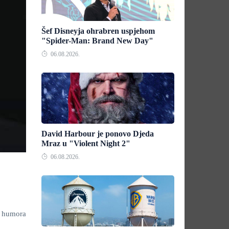
Šef Disneyja ohrabren uspjehom
"Spider-Man: Brand New Day"
06.08.2026.
David Harbour je ponovo Djeda
Mraz u "Violent Night 2"
06.08.2026.
m humora