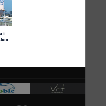
a i
udom