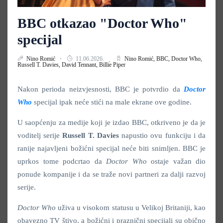
BBC otkazao "Doctor Who"
specijal
Nino Romić
11.06.2026.
Nino Romić,
BBC,
Doctor Who,
Russell T. Davies,
David Tennant,
Billie Piper
Nakon perioda neizvjesnosti, BBC je potvrdio da
Doctor
Who
specijal ipak neće stići na male ekrane ove godine.
U saopćenju za medije koji je izdao BBC, otkriveno je da je
voditelj serije
Russell T. Davies
napustio ovu funkciju i da
ranije najavljeni božićni specijal neće biti snimljen. BBC je
uprkos tome podcrtao da
Doctor Who
ostaje važan dio
ponude kompanije i da se traže novi partneri za dalji razvoj
serije.
Doctor Who
uživa u visokom statusu u Velikoj Britaniji, kao
obavezno TV štivo, a božićni i praznični specijali su obično