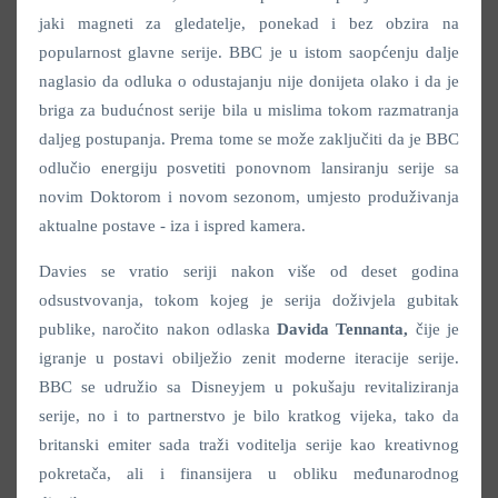
jaki magneti za gledatelje, ponekad i bez obzira na
popularnost glavne serije. BBC je u istom saopćenju dalje
naglasio da odluka o odustajanju nije donijeta olako i da je
briga za budućnost serije bila u mislima tokom razmatranja
daljeg postupanja. Prema tome se može zaključiti da je BBC
odlučio energiju posvetiti ponovnom lansiranju serije sa
novim Doktorom i novom sezonom, umjesto produživanja
aktualne postave - iza i ispred kamera.
Davies se vratio seriji nakon više od deset godina
odsustvovanja, tokom kojeg je serija doživjela gubitak
publike, naročito nakon odlaska
Davida Tennanta,
čije je
igranje u postavi obilježio zenit moderne iteracije serije.
BBC se udružio sa Disneyjem u pokušaju revitaliziranja
serije, no i to partnerstvo je bilo kratkog vijeka, tako da
britanski emiter sada traži voditelja serije kao kreativnog
pokretača, ali i finansijera u obliku međunarodnog