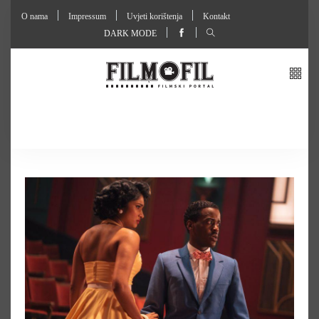
O nama
Impressum
Uvjeti korištenja
Kontakt
DARK MODE