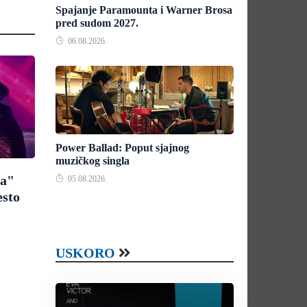
Spajanje Paramounta i Warner Brosa
pred sudom 2027.
06.08.2026.
Power Ballad: Poput sjajnog
muzičkog singla
na"
05.08.2026.
esto
USKORO