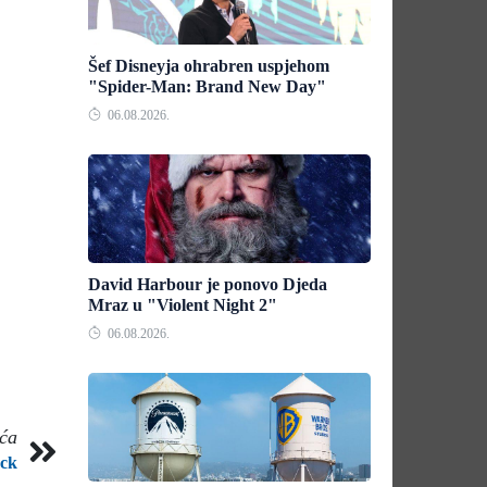
Šef Disneyja ohrabren uspjehom
"Spider-Man: Brand New Day"
06.08.2026.
David Harbour je ponovo Djeda
Mraz u "Violent Night 2"
06.08.2026.
eća
uck