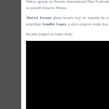
Nakon igranja na Toronto International Film Festival
na ponudi Amazon Primea.
Jharrel Jerome
glumi hrvača koji ne dopušta da od
pojavljuje
Jennifer Lopez,
u ulozi njegove majke kao 
Bacimo pogled na trailer dolje: