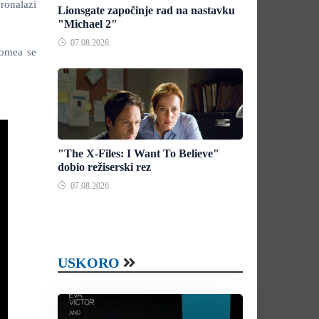
ronalazi
Lionsgate započinje rad na nastavku
"Michael 2"
07.08.2026.
romea se
"The X-Files: I Want To Believe"
dobio režiserski rez
07.08.2026.
USKORO