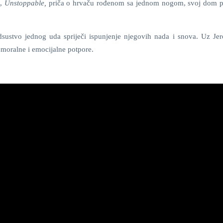
u,
Unstoppable,
priča o hrvaču rođenom sa jednom nogom, svoj dom p
sustvo jednog uda spriječi ispunjenje njegovih nada i snova. Uz Je
moralne i emocijalne potpore.