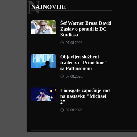
N
NAJNOVIJE
Šef Warner Brosa David
Zaslav o ponudi iz DC
Studiosa
07.08.2026.
Objavljen službeni
trailer za "Primetime"
sa Pattinsonom
07.08.2026.
Lionsgate započinje rad
na nastavku "Michael
2"
07.08.2026.