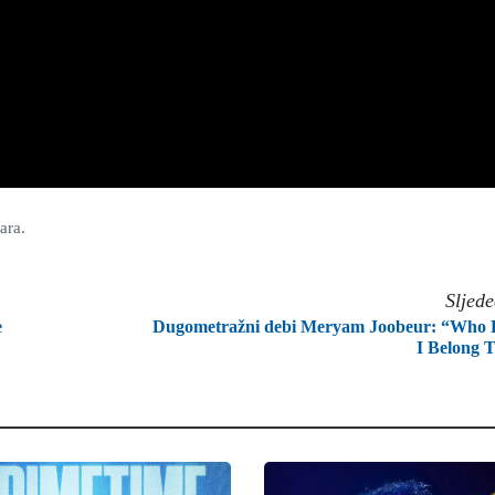
ara.
Sljed
e
Dugometražni debi Meryam Joobeur: “Who
I Belong 