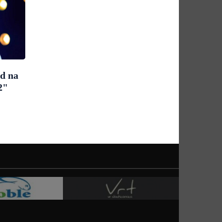
ad na
2"