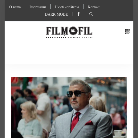
O nama
Impressum
Uvjeti korištenja
Kontakt
DARK MODE