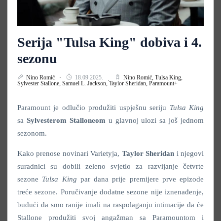
Serija "Tulsa King" dobiva i 4.
sezonu
Nino Romić
18.09.2025.
Nino Romić,
Tulsa King,
Sylvester Stallone,
Samuel L. Jackson,
Taylor Sheridan,
Paramount+
Paramount je odlučio produžiti uspješnu seriju
Tulsa King
sa
Sylvesterom Stalloneom
u glavnoj ulozi sa još jednom
sezonom.
Kako prenose novinari Varietyja,
Taylor Sheridan
i njegovi
suradnici su dobili zeleno svjetlo za razvijanje četvrte
sezone
Tulsa King
par dana prije premijere prve epizode
treće sezone. Poručivanje dodatne sezone nije iznenađenje,
budući da smo ranije imali na raspolaganju intimacije da će
Stallone produžiti svoj angažman sa Paramountom i