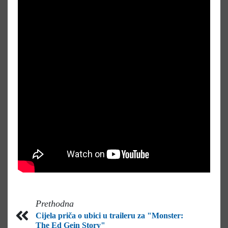
Prethodna
Cijela priča o ubici u traileru za "Monster:
The Ed Gein Story"