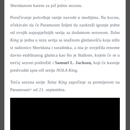
Sheridanom barem za još jednu sezonu.
Poručivanje potvrđuje ranije navode u medijima. Na kocnu,
očekivalo da će Paramount željeti da zaokruži igranje jedne
od svojih najuspješnijih serija sa dodatnom sezonom.
Tulsa
King
je jedna u nizu serija sa snažnom gledanošću koja stiže
iz radionice Sheridana i suradnika, a ista je osvježila renome
davno etabliranog glumca kao što je Stallone, kojem će se u
trećoj sezoni pridružiti i
Samuel L. Jackson,
koji će kasnije
predvoditi spin-off seriju
NOLA King.
Treća sezona serije
Tulsa King
započinje sa premijerom na
Paramount+ od 21. septembra.