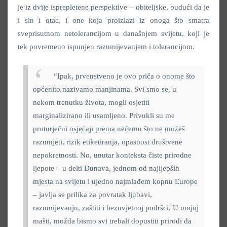
je iz dvije isprepletene perspektive – obiteljske, budući da je
i sin i otac, i one koja proizlazi iz onoga što smatra
sveprisutnom netolerancijom u današnjem svijetu, koji je
tek povremeno ispunjen razumijevanjem i tolerancijom.
“Ipak, prvenstveno je ovo priča o onome što
općenito nazivamo manjinama. Svi smo se, u
nekom trenutku života, mogli osjetiti
marginalizirano ili usamljeno. Privukli su me
proturječni osjećaji prema nečemu što ne možeš
razumjeti, rizik etiketiranja, opasnost društvene
nepokretnosti. No, unutar konteksta čiste prirodne
ljepote – u delti Dunava, jednom od najljepših
mjesta na svijetu i ujedno najmlađem kopnu Europe
– javlja se prilika za povratak ljubavi,
razumijevanju, zaštiti i bezuvjetnoj podršci. U mojoj
mašti, možda bismo svi trebali dopustiti prirodi da