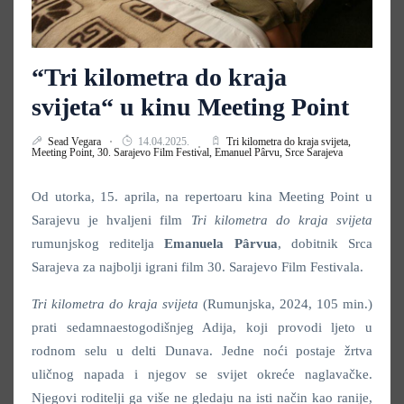
“Tri kilometra do kraja
svijeta“ u kinu Meeting Point
Sead Vegara
14.04.2025.
Tri kilometra do kraja svijeta,
Meeting Point,
30. Sarajevo Film Festival,
Emanuel Pârvu,
Srce Sarajeva
Od utorka, 15. aprila, na repertoaru kina Meeting Point u
Sarajevu je hvaljeni film
Tri kilometra do kraja svijeta
rumunjskog reditelja
Emanuela Pârvua
, dobitnik Srca
Sarajeva za najbolji igrani film 30. Sarajevo Film Festivala.
Tri kilometra do kraja svijeta
(Rumunjska, 2024, 105 min.)
prati sedamnaestogodišnjeg Adija, koji provodi ljeto u
rodnom selu u delti Dunava. Jedne noći postaje žrtva
uličnog napada i njegov se svijet okreće naglavačke.
Njegovi roditelji ga više ne gledaju na isti način kao ranije,