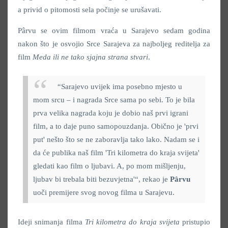
a privid o pitomosti sela počinje se urušavati.
Pârvu se ovim filmom vraća u Sarajevo sedam godina
nakon što je osvojio Srce Sarajeva za najboljeg reditelja za
film
Meda ili ne tako sjajna strana stvari
.
“Sarajevo uvijek ima posebno mjesto u
mom srcu – i nagrada Srce sama po sebi. To je bila
prva velika nagrada koju je dobio naš prvi igrani
film, a to daje puno samopouzdanja. Obično je 'prvi
put' nešto što se ne zaboravlja tako lako. Nadam se i
da će publika naš film 'Tri kilometra do kraja svijeta'
gledati kao film o ljubavi. A, po mom mišljenju,
ljubav bi trebala biti bezuvjetna'“, rekao je
Pârvu
uoči premijere svog novog filma u Sarajevu.
Ideji snimanja filma
Tri kilometra do kraja svijeta
pristupio