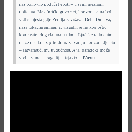
nas ponovno poduči ljepoti – u svim njezinim
oblicima. Metaforički govoreći, horizont se najbolje
vidi s mjesta gdje Zemlja završava. Delta Dunava,
naša lokacija snimanja, vizualni je raj koji oštro
kontrastira događajima u filmu. Ljudske radnje time
ulaze u sukob s prirodom, zatvaraju horizont djetetu
– zatvarajući mu budućnost. A taj paradoks može
voditi samo – tragediji“, izjavio je
Pârvu
.