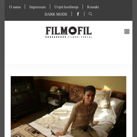
O nama
Impressum
Uvjeti korištenja
Kontakt
DARK MODE