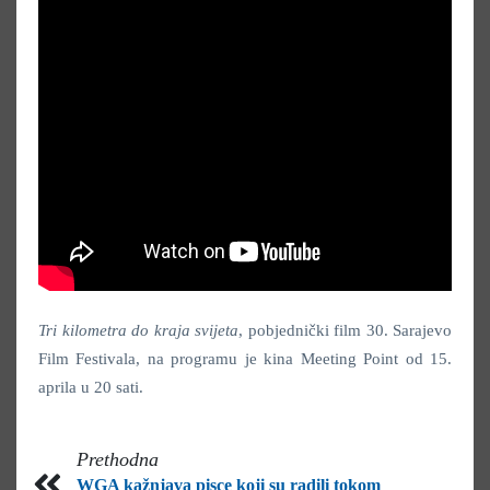
Tri kilometra do kraja svijeta
, pobjednički film 30. Sarajevo
Film Festivala, na programu je kina Meeting Point od 15.
aprila u 20 sati.
Prethodna
WGA kažnjava pisce koji su radili tokom